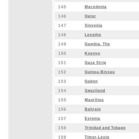
145
Macedonia
146
Qatar
147
Slovenia
148
Lesotho
149
Gambia, The
150
Kosovo
151
Gaza Strip
152
Guinea-Bissau
153
Gabon
154
Swaziland
155
Mauritius
156
Bahrain
157
Estonia
158
Trinidad and Tobago
159
Timor-Leste