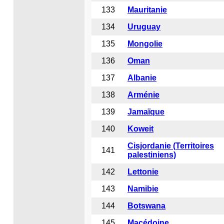
133
Mauritanie
134
Uruguay
135
Mongolie
136
Oman
137
Albanie
138
Arménie
139
Jamaïque
140
Koweit
Cisjordanie (Territoires
141
palestiniens)
142
Lettonie
143
Namibie
144
Botswana
145
Macédoine