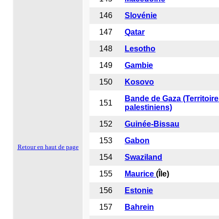
146
Slovénie
147
Qatar
148
Lesotho
149
Gambie
150
Kosovo
Bande de Gaza (Territoir
151
palestiniens)
152
Guinée-Bissau
153
Gabon
Retour en haut de page
154
Swaziland
155
Maurice
(Île)
156
Estonie
157
Bahrein