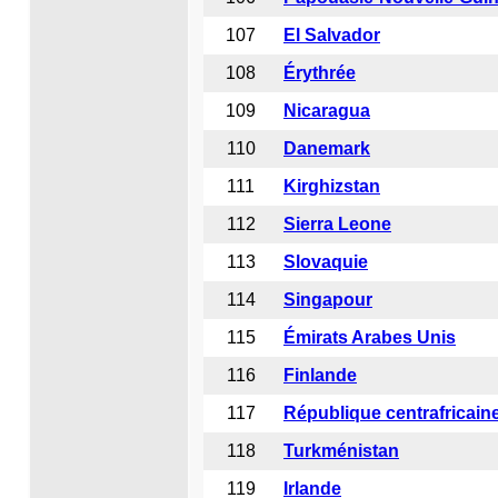
107
El Salvador
108
Érythrée
109
Nicaragua
110
Danemark
111
Kirghizstan
112
Sierra Leone
113
Slovaquie
114
Singapour
115
Émirats Arabes Unis
116
Finlande
117
République centrafricain
118
Turkménistan
119
Irlande