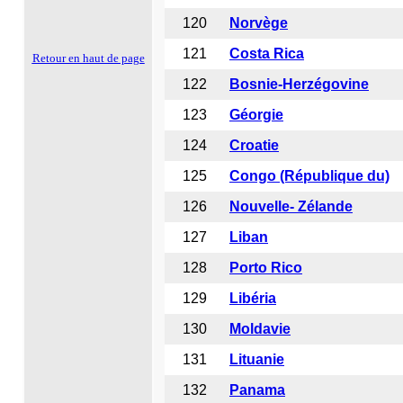
120
Norvège
121
Costa Rica
Retour en haut de page
122
Bosnie-Herzégovine
123
Géorgie
124
Croatie
125
Congo (République du)
126
Nouvelle- Zélande
127
Liban
128
Porto Rico
129
Libéria
130
Moldavie
131
Lituanie
132
Panama