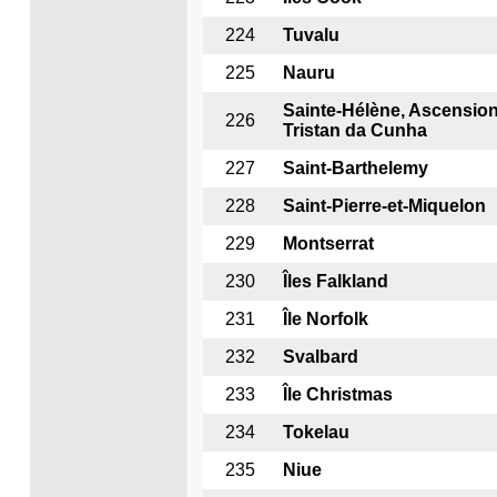
224
Tuvalu
225
Nauru
Sainte-Hél
è
ne, Ascension
226
Tristan da Cunha
227
Saint-Barthelemy
228
Saint-Pierre-et-Miquelon
229
Montserrat
230
Îles Falkland
231
Île Norfolk
232
Svalbard
233
Île Christmas
234
Tokelau
235
Niue