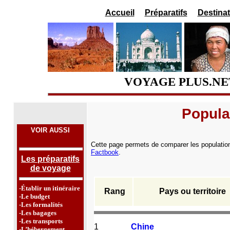
Accueil
Préparatifs
Destina
VOYAGE PLUS.N
Popula
VOIR AUSSI
Cette page permets de comparer les populati
Factbook
.
Les préparatifs
de voyage
-Établir un itinéraire
Rang
Pays ou territoire
-Le budget
-Les formalités
-Les bagages
-Les transports
1
Chine
-L’hébergement