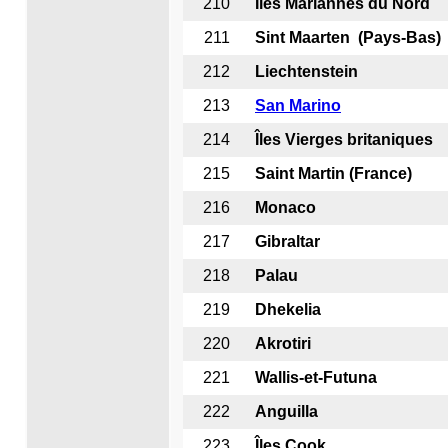
210
Îles Mariannes du Nord
211
Sint Maarten (Pays-Bas)
212
Liechtenstein
213
San Marino
214
Îles Vierges britaniques
215
Saint Martin (France)
216
Monaco
217
Gibraltar
218
Palau
219
Dhekelia
220
Akrotiri
221
Wallis-et-Futuna
222
Anguilla
223
Îles Cook