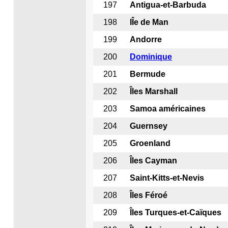
197
Antigua-et-Barbuda
198
IÎe de Man
199
Andorre
200
Dominique
201
Bermude
202
Î
les Marshall
203
Samoa américaines
204
Guernsey
205
Groenland
206
Îles Cayman
207
Saint-Kitts-et-Nevis
208
Îles Féroé
209
Îles Turques-et-Caïques