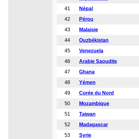
41
Népal
42
Pérou
43
Malaisie
44
Ouzbékistan
45
Venezuela
46
Arabie Saoudite
47
Ghana
48
Yémen
49
Corée du Nord
50
Mozambique
51
Taiwan
52
Madagascar
53
Syrie