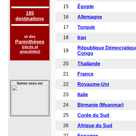
15
Égypte
185
16
Allemagne
destinations
17
Turquie
et des
18
Iran
Parenthèses
(
récits et
République Démocratiqu
19
anecdotes
)
Congo
20
Thailande
21
France
Suivez-nous sur
22
Royaume-Un
i
23
Italie
24
Birmanie (Myanmar)
25
Corée du Sud
26
Afrique du Sud
27
Espagne