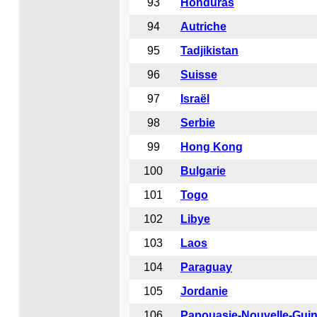
93
Honduras
94
Autriche
95
Tadjikistan
96
Suisse
97
Israël
98
Serbie
99
Hong Kong
100
Bulgarie
101
Togo
102
Libye
103
Laos
104
Paraguay
105
Jordanie
106
Papouasie-Nouvelle-Gui