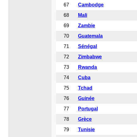
67
Cambodge
68
Mali
69
Zambie
70
Guatemala
71
Sénégal
72
Zimbabwe
73
Rwanda
74
Cuba
75
Tchad
76
Guinée
77
Portuga
l
78
Grèce
79
Tunisie