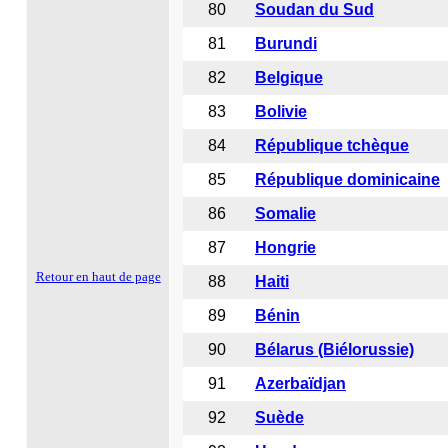
80
Soudan du Sud
81
Burundi
82
Belgique
83
Bolivie
84
République tchèque
85
République dominicaine
86
Somalie
87
Hongrie
Retour en haut de page
88
Haiti
89
Bénin
90
Bélarus (Biélorussie)
91
Azerbaïdjan
92
Suède