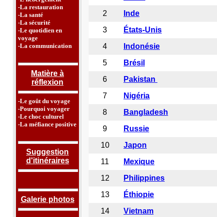
-La restauration
2
Inde
-La santé
-La sécurité
3
États-Unis
-Le quotidien en
voyage
-La communication
4
Indonésie
5
Brésil
Matière à
6
Pakistan
réflexion
7
Nigéria
-Le goût du voyage
-Pourquoi voyager
8
Bangladesh
-Le choc culturel
-La méfiance positive
9
Russie
10
Japon
Suggestion
d'itinéraires
11
Mexique
12
Philippines
13
Éthiopie
Galerie photos
14
Vietnam