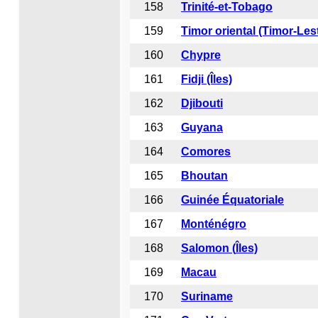
158
Trinité-et-Tobago
159
Timor oriental (Timor-Les
160
Chypre
161
Fidji (Îles)
162
Djibout
i
163
Guyana
164
Comores
165
Bhoutan
166
Guinée Équatoriale
167
Monténégro
168
Salomon (
Îles)
169
Macau
170
Suriname