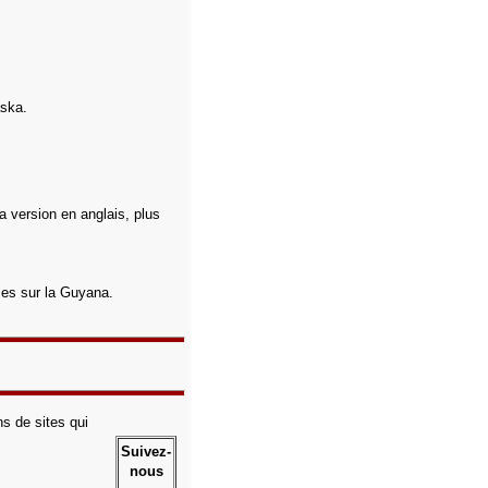
aska.
a version en anglais, plus
rses sur la Guyana.
s de sites qui
Suivez-
nous