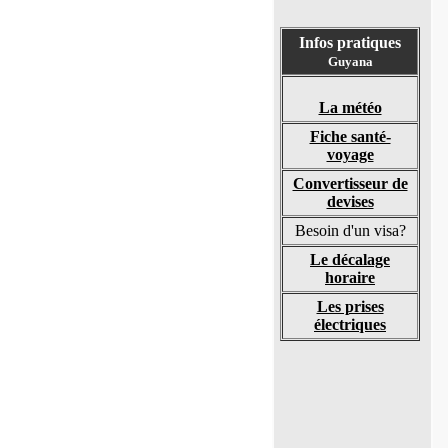
Infos pratiques
Guyana
La météo
Fiche santé-
voyage
Convertisseur de
devises
Besoin d'un visa?
Le décalage
horaire
Les prises
électriques