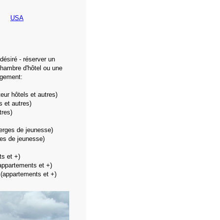
USA
 désiré - réserver un
hambre d'hôtel ou une
rgement:
ur hôtels et autres)
s et autres)
tres)
erges de jeunesse)
es de jeunesse)
s et +)
appartements et +)
(appartements et +)