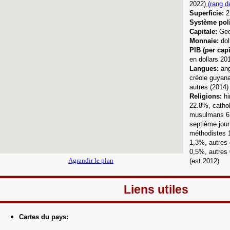
2022)
(rang d
Superficie:
2
Système poli
Capitale:
Geo
Monnaie:
dol
PIB (per capi
en dollars 20
Langue
s:
angl
créole guyana
autres (2014)
Religions:
h
22.8%,
catho
musulmans 6
septième jou
méthodistes 
1,3%, autres 
0,5%, autres
Agrandir le plan
(est.2012)
Liens utiles
Cartes du pays
: