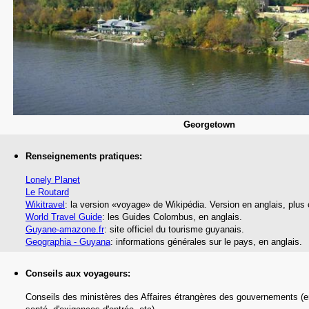
Georgetown
Renseignements pratiques:
Lonely Planet
Le Routard
Wikitravel
: la version «voyage» de Wikipédia.
Version en anglais, plus
World Travel Guide
: les Guides Colombus,
en anglais.
Guyane-amazone.fr
:
site officiel du tourisme guyanais.
Geographia - Guyana
: informations générales sur le pays, en anglais.
Conseils aux voyageurs:
Conseils des ministères des Affaires étrangères des gouvernements (e