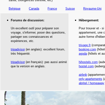
santé,
d'exigences d'entrée,
etc
)
Belgique
Canada
France
Suisse
Royaume-Uni
Forums de discussion:
Hébergement
:
Un excellent outil pour préparer son
Pour trouver et - si
voyage, s'informer, poser des questions,
appartement, une c
partager ses connaissances et
autre forme d'hébe
expériences, etc.
trivago.fr
(comparate
tripadvisor
(en anglais): excellent forum,
booking.com
(hôtel
très fréquenté.
agoda
(hôtels et au
tripadvisor
(en français): pas aussi animé
hihostels.com
(aub
que la version en anglais.
hostel.com
(auberg
airbnb
(appartement
only-apartements
(
abritel / homeaway