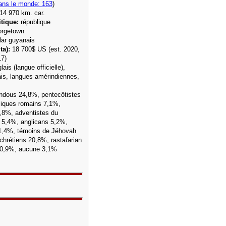
ans le monde: 163
)
14 970 km. car.
tique:
république
rgetown
lar guyanais
ta):
18 700$ US
(est. 2020,
17)
ais (langue officielle),
is,
langues amérindiennes,
indous 24,8%, pentecôtistes
liques romains 7,1%,
,8%,
adventistes du
r 5,4%,
anglicans 5,2%,
1,4%, témoins de Jéhovah
chrétiens 20,8%, rastafarian
 0,9%, aucune 3,1%