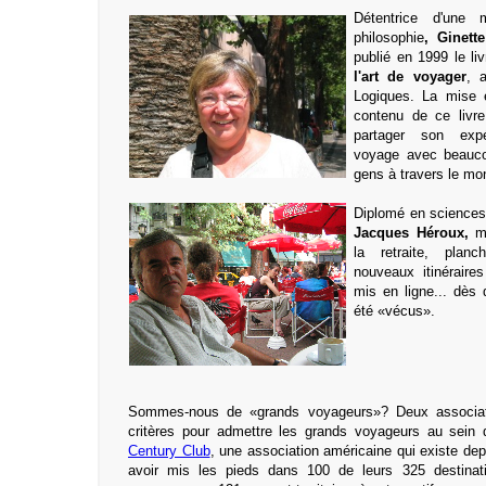
Détentrice d'une 
philosophie
, Ginett
publié en 1999 le li
l'art de voyager
, 
Logiques. La mise 
contenu de ce livr
partager son ex
voyage avec beauc
gens à
travers le mo
Diplomé en sciences
Jacques Héroux,
m
la retraite, plan
nouveaux itinéraire
mis en ligne... dès q
été «vécus».
Sommes-nous de «grands voyageurs»? Deux associati
critères pour admettre les grands voyageurs au sein d
Century Club
, une association américaine qui existe dep
avoir mis les pieds dans 100 de leurs 325 destinati