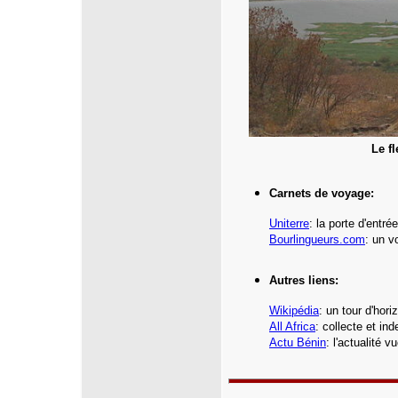
Le f
Carnets de voyage:
Uniterre
:
la porte d'entr
Bourlingueurs.com
: un v
Autres liens:
Wikipédia
: un tour d'hor
All Africa
: collecte et i
Actu Bénin
: l'actualité 