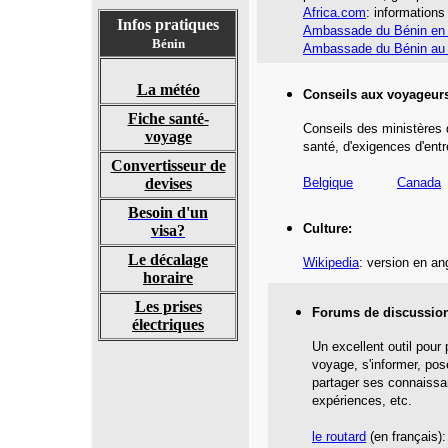
Africa.com
: informations
Infos pratiques
Ambassade du Bénin en
Bénin
Ambassade du Bénin au
La météo
Conseils aux voyageur
Fiche santé-
Conseils des ministères 
voyage
santé,
d'exigences d'entr
Convertisseur de
devises
Belgique
Canada
Besoin d'un
Culture:
visa?
Le décalage
Wikipedia
: version en an
horaire
Les prises
Forums de discussio
électriques
Un excellent outil pour
voyage, s'informer, pos
partager ses connaissa
expériences, etc.
le routard
(en français)