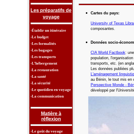
Les préparatifs de
Cartes du pays
:
voyage
University of Texas Libra
composantes.
-Établir un itinéraire
-Le budget
Données socio-économ
-Les formalités
-Les bagages
CIA
World Factbook
: une
-Les transports
population, l'organisatio
-L’hébergement
transports, etc.
(en angla
Les données publiées plu
-La restauration
L'aménagement linguisti
-La santé
au Bénin, le tout mis en 
-La sécurité
Perspective Monde -
Bén
-Le quotidien en voyage
développé par l'Universi
-La communication
Matière à
réflexion
-Le goût du voyage