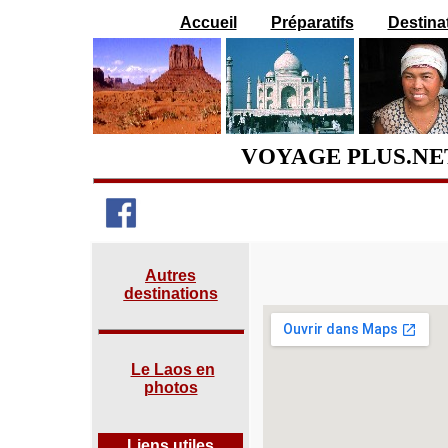
Accueil
Préparatifs
Destina
VOYAGE PLUS.NET
Autres
destinations
Le Laos en
photos
Liens utiles