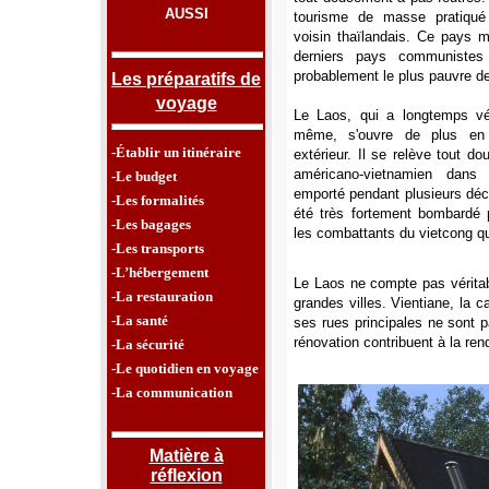
AUSSI
tourisme de masse pratiqu
voisin thaïlandais. Ce pays m
derniers pays communiste
probablement le plus pauvre de
Les préparatifs de
voyage
Le Laos, qui a longtemps véc
même, s'ouvre de plus en
-Établir un itinéraire
extérieur. Il se relève tout d
américano-vietnamien dans
-Le budget
emporté pendant plusieurs déc
-Les formalités
été très fortement bombardé pa
-Les bagages
les combattants du vietcong qui
-Les transports
-L’hébergement
Le Laos ne compte pas vérita
-La restauration
grandes villes. Vientiane, la 
-La santé
ses rues principales ne sont p
rénovation contribuent à la ren
-La sécurité
-Le quotidien en voyage
-La communication
Matière à
réflexion