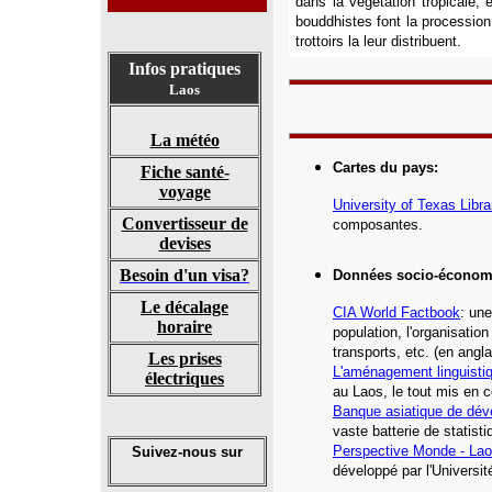
dans la végétation tropicale,
bouddhistes font la procession 
trottoirs la leur distribuent.
Infos pratiques
Laos
La météo
Cartes du pays
:
Fiche santé-
voyage
University of Texas Libra
Convertisseur de
composantes
.
devises
Besoin d'un visa?
Données socio-économ
Le décalage
CIA World Factbook
: une
horaire
population, l'organisatio
transports, etc.
(en angla
Les prises
L'aménagement linguisti
électriques
au Laos, le tout mis en c
Banque asiatique de dé
vaste batterie de statist
Perspective Monde - La
Suivez-nous sur
développé par l'Universi