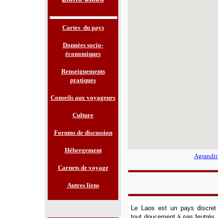
Cartes du pays
Données socio-
économiques
Renseignements
pratiques
Conseils aux voyageurs
Culture
Forums de discussion
Hébergement
Agrandir
Carnets de voyage
Autres liens
Le Laos est un pays discret 
tout doucement à pas feutrés. 