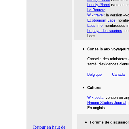
Lonely Planet
(version en
Le Routard
Wikitravel
: la version «v
Ecotourism Laos
: nombre
Laos info
: nombreuses in
Le pays des sourires
: n
Laos.
Conseils aux voyageur
Conseils des ministères 
santé,
d'exigences d'entr
Belgique
Canada
Culture:
Wikipedia
: version en ang
Hmong Studies Journal
:
En anglais.
Forums de discussio
Retour en haut de