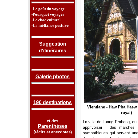
-Le goût du voyage
-Pourquoi voyager
-Le choc culturel
-La méfiance positive
Suggestion
d'itinéraires
Galerie photos
190 destinations
Vientiane - Haw Pha Haew 
royal)
et des
La ville de Luang Prabang, au n
Parenthèses
apprivoiser : des marchés 
(
récits et anecdotes
)
sympathiques qui servent une