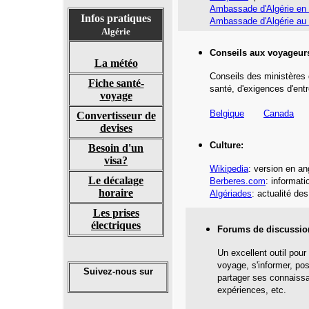
Ambassade d'Algérie en
Infos pratiques
Ambassade d'Algérie au
Algérie
Conseils aux voyageur
La météo
Conseils des ministères 
Fiche santé-
santé,
d'exigences d'entr
voyage
Belgique
Canada
Convertisseur de
devises
Culture:
Besoin d'un
visa?
Wikipedia
: version en an
Le décalage
Berberes.com
: informati
horaire
Algériades
: actualité de
Les prises
électriques
Forums de discussio
Un excellent outil pour
voyage, s'informer, po
Suivez-nous sur
partager ses connaiss
expériences, etc.