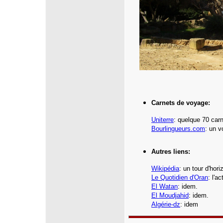
Carnets de voyage:
Uniterre
: quelque 70
carn
Bourlingueurs.com
: un v
Autres liens:
Wikipédia
: un tour d'hor
Le Quotidien d'Oran
: l'a
El Watan
: idem.
El Moudjahid
: idem.
Algérie-dz
: idem