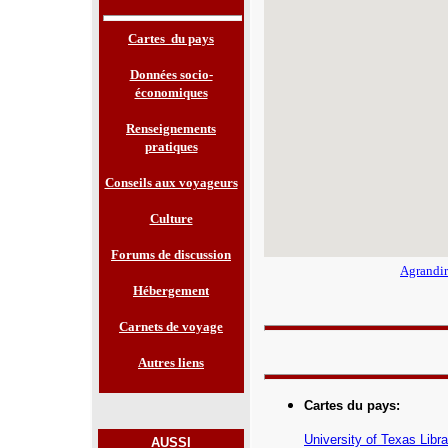
Cartes du pays
Données socio-
économiques
Renseignements
pratiques
Conseils aux voyageurs
Culture
Forums de discussion
Agrandir
Hébergement
Carnets de voyage
Autres liens
Cartes du pays
:
University of Texas Libra
AUSSI