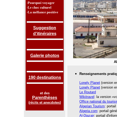
-Pourquoi voyager
-Le choc culturel
-La méfiance positive
Suggestion
d'itinéraires
Galerie photos
A
Renseignements pratiq
190 destinations
Lonely Planet
(version en
Lonely Planet
(version en
Le Routard
et des
Wikitravel
: la version «
Parenthèses
Office national du touris
(
récits et anecdotes
)
Algerian Tourism
: portai
Algeria.com
: portail gén
Al-Djazair
: portail d'info