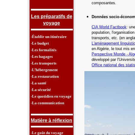
composantes.
Les préparatifs de
Données socio-économ
voyage
CIA World Factbook
: un
population, l'organisatio
-Établir un itinéraire
transports, etc.
(en angla
-Le budget
L'aménagement linguisti
en Algérie, le tout mis e
-Les formalités
Perspective Monde -
Alg
-Les bagages
développé par l'Universi
-Les transports
Office national des stati
-L’hébergement
-La restauration
-La santé
-La sécurité
-Le quotidien en voyage
-La communication
Matière à réflexion
-Le goût du voyage