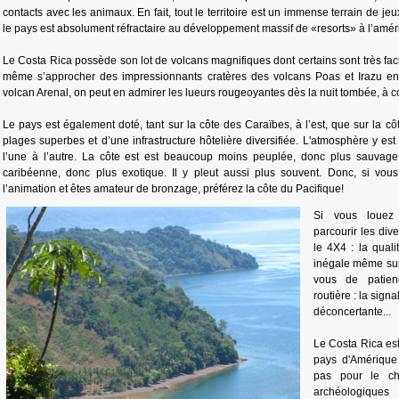
contacts avec les animaux. En fait, tout le territoire est un immense terrain de j
le pays est absolument réfractaire au développement massif de «resorts» à l’amér
Le Costa Rica possède son lot de volcans magnifiques dont certains sont très fa
même s’approcher des impressionnants cratères des volcans Poas et Irazu en
volcan Arenal, on peut en admirer les lueurs rougeoyantes dès la nuit tombée, à co
Le pays est également doté, tant sur la côte des Caraïbes, à l’est, que sur la côt
plages superbes et d’une infrastructure hôtelière diversifiée. L'atmosphère y est
l’une à l’autre. La côte est est beaucoup moins peuplée, donc plus sauvage,
caribéenne, donc plus exotique. Il y pleut aussi plus souvent. Donc, si vou
l’animation et êtes amateur de bronzage, préférez la côte du Pacifique!
Si vous louez
parcourir les div
le 4X4 : la quali
inégale même sur
vous de patien
routière : la signa
déconcertante...
Le Costa Rica est 
pays d'Amérique 
pas pour le ch
archéologique