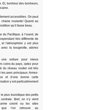
eux. Et, bonheur des bonheurs,
icaine.
cilement accessibles. On peut
 chaise roulante! Quand au
ndition qu’il fasse beau.
e du Pacifique, à l’ouest, de
 cependant très différente de
 et l'atmosphère y est plus
s avez la bougeotte, adorez
 une voiture pour mieux
ers coins du pays, optez pour
té du réseau routier est très
 les axes principaux. Armez-
ce et d’une bonne carte
lisation y est particulièrement
le plus touristique des petits
centrale. Bref, on n’y vient
arme coloré ou les sites
s que l’on retrouve au