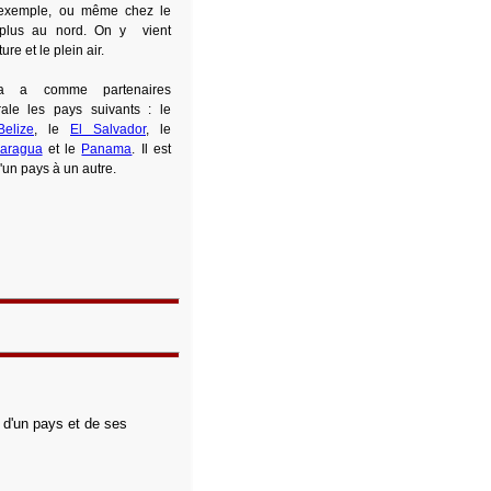
 exemple, ou même chez le
lus au nord. On y
vient
ure et le plein air.
a a comme partenaires
ale les pays suivants : le
Belize
, le
El Salvador
, le
caragua
et le
Panama
. Il est
'un pays à un autre.
s d'un pays et de ses