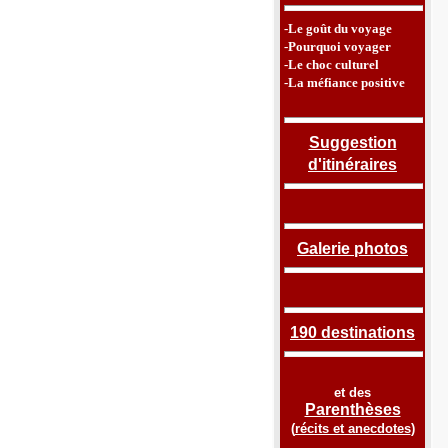
-Le goût du voyage
-Pourquoi voyager
-Le choc culturel
-La méfiance positive
Suggestion
d'itinéraires
Galerie photos
190 destinations
et des
Parenthèses
(
récits et anecdotes
)