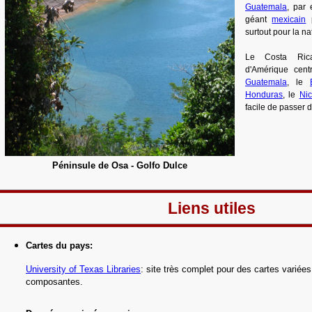
Guatemala
, par
géant
mexicain
p
surtout pour la nat
Le Costa Ric
d'Amérique centr
Guatemala
, le
Honduras
, le
Ni
facile de passer d
Péninsule de Osa - Golfo Dulce
Liens utiles
Cartes du pays
:
University of Texas Libraries
: site très complet pour des cartes variée
composantes.