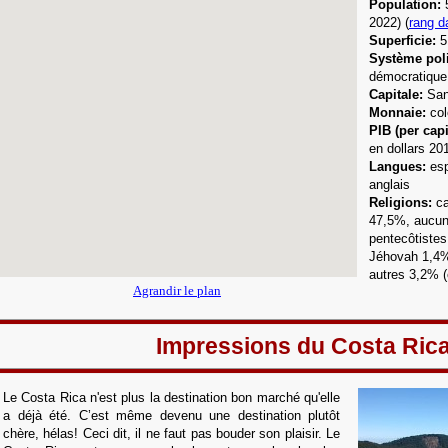
Population:
2022) (
rang d
Superficie:
5
Système poli
démocratique
Capitale:
San
Monnaie:
col
PIB (per capi
en dollars 20
Langue
s:
esp
anglais
Religions:
c
47,5%,
aucu
pentecôtiste
Jéhovah 1,4%
autres 3,2% (
Agrandir le plan
Impressions du Costa Ric
Le Costa Rica
n'est plus la destination bon marché qu'elle
a déjà été. C’est même devenu une destination plutôt
chère, hélas! Ceci dit, il ne faut pas bouder son plaisir. Le