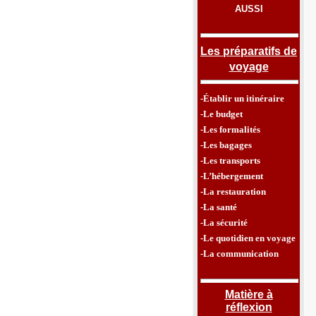
AUSSI
Les préparatifs de
voyage
-Établir un itinéraire
-Le budget
-Les formalités
-Les bagages
-Les transports
-L’hébergement
-La restauration
-La santé
-La sécurité
-Le quotidien en voyage
-La communication
Matière à
réflexion