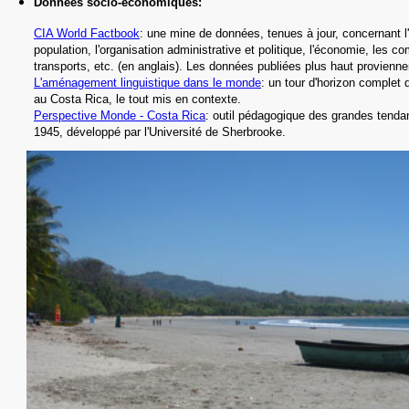
Données socio-économiques
:
CIA World Factbook
: une mine de données, tenues à jour, concernant l'h
population, l'organisation administrative et politique, l'économie, les c
transports, etc.
(en anglais).
Les données publiées plus haut proviennen
L'aménagement linguistique dans le monde
: un tour d'horizon complet d
au Costa Rica,
le tout mis en contexte.
Perspective Monde -
Costa Rica
: outil pédagogique des grandes tend
1945, développé par l'Université de Sherbrooke
.