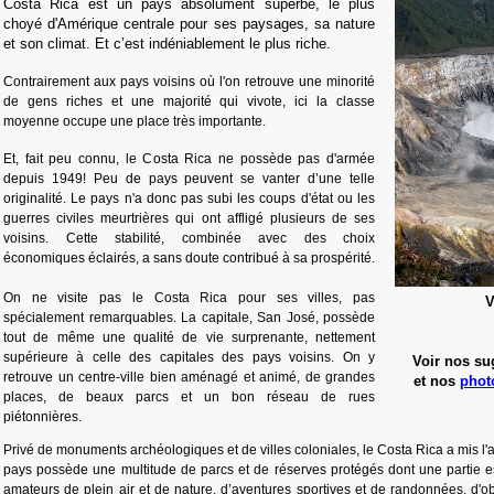
Costa Rica est un pays absolument superbe, le plus
choyé d'Amérique centrale pour ses paysages, sa nature
et son climat. Et c’est indéniablement le plus riche.
Contrairement aux pays voisins où l'on retrouve une minorité
de gens riches et une majorité qui vivote, ici la classe
moyenne occupe une place très importante.
Et, fait peu connu, le Costa Rica ne possède pas d'armée
depuis 1949! Peu de pays peuvent se vanter d’une telle
originalité. Le pays n'a donc pas subi les coups d'état ou les
guerres civiles meurtrières qui ont affligé plusieurs de ses
voisins. Cette stabilité, combinée avec des choix
économiques éclairés, a sans doute contribué à sa prospérité.
On ne visite pas le Costa Rica pour ses villes, pas
V
spécialement remarquables. La capitale, San José, possède
tout de même une qualité de vie surprenante, nettement
supérieure à celle des capitales des pays voisins. On y
Voir nos su
retrouve un centre-ville bien aménagé et animé, de grandes
et nos
phot
places, de beaux parcs et un bon réseau de rues
piétonnières.
Privé de monuments archéologiques et de villes coloniales, le Costa Rica a mis l'a
pays possède une multitude de parcs et de réserves protégés dont une partie e
amateurs de plein air et de nature, d’aventures sportives et de randonnées, d'o