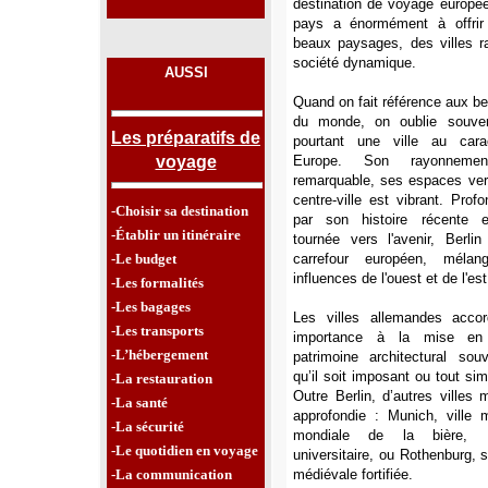
destination de voyage europée
pays a énormément à offrir 
beaux paysages, des villes r
société dynamique.
AUSSI
Quand on fait référence aux be
du monde, on oublie souven
Les préparatifs de
pourtant une ville au car
voyage
Europe. Son rayonnemen
remarquable, ses espaces vert
centre-ville est vibrant. Pro
-Choisir sa destination
par son histoire récente e
-Établir un itinéraire
tournée vers l'avenir, Berlin
-Le budget
carrefour européen, méla
influences de l'ouest et de l'es
-Les formalités
-Les bagages
Les villes allemandes acco
-Les transports
importance à la mise en 
-L’hébergement
patrimoine architectural sou
qu’il soit imposant ou tout si
-La restauration
Outre Berlin, d’autres villes 
-La santé
approfondie : Munich, ville 
-La sécurité
mondiale de la bière, He
-Le quotidien en voyage
universitaire, ou Rothenburg, s
-La communication
médiévale fortifiée.