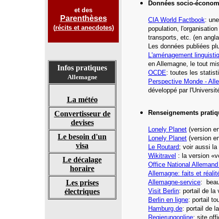
Données socio-économ
et des
Parenthèses
CIA World Factbook
: une
(
récits et anecdotes
)
population, l'organisatio
transports, etc.
(en angla
Les données publiées plu
L'aménagement linguisti
en Allemagne, le tout mi
Infos pratiques
OCDE
: toutes les stati
Allemagne
Perspective Monde -
All
développé par l'Universi
La météo
Renseignements pratiq
Convertisseur de
devises
Lonely Planet
(version en
Le besoin d'un
Lonely Planet
(version en
visa
Le Routard
; voir aussi l
Wikitravel
: la version «
Le décalage
Office National Alleman
horaire
Allemagne: faits et réalit
Les prises
Allemagne-service
: beau
électriques
Visit Berlin
: portail de la
Berlin en ligne
: portail t
Hamburg.de
: portail de 
Regierungonline
: site of