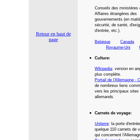
Conseils des ministères
Affaires étrangères des
gouvernements (en matiè
sécurité, de santé,
d'exi
d'entrée,
etc
.)
.
Retour en haut de
page
Belqique
Canada
Royaume-Uni
Culture:
Wikipedia
: version en an
plus complète.
Portail de l'Allemagne - C
de nombreux liens com
vers les principaux sites 
allemands.
Carnets de voyage:
Uniterre
:
la porte d'entré
quelque 110 carnets de 
qui concernent l'Allemag