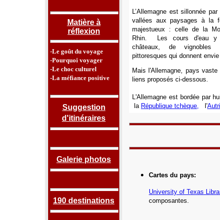
L’Allemagne est sillonnée par
vallées aux paysages à la f
Matière à
majestueux : celle de la Mo
réflexion
Rhin. Les cours d'eau y 
châteaux, de vignobles 
-Le goût du voyage
pittoresques qui donnent envie 
-Pourquoi voyager
-Le choc culturel
Mais l'Allemagne, pays vaste e
-La méfiance positive
liens proposés ci-dessous.
L'Allemagne est bordée par hu
la
République tchèque,
l'
Autr
Suggestion
d'itinéraires
Galerie photos
Cartes du pays
:
University of Texas Libra
190 destinations
composantes.