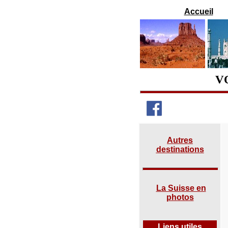
Accueil
V
Autres
destinations
La Suisse en
photos
Liens utiles