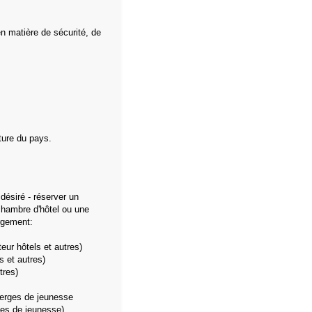
n matière de sécurité, de
lture du pays.
 désiré - réserver un
hambre d'hôtel ou une
rgement:
ur hôtels et autres)
s et autres)
tres)
erges de jeunesse
es de jeunesse)