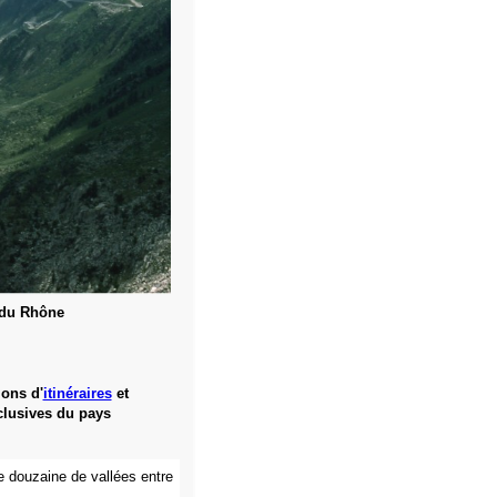
 du Rhône
ions d'
itinéraires
et
lusives du pays
ne douzaine de vallées entre