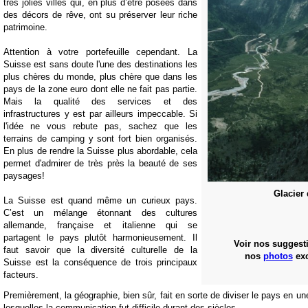
très jolies villes qui, en plus d’être posées dans
des décors de rêve, ont su préserver leur riche
patrimoine.
Attention à votre portefeuille cependant. La
Suisse est sans doute l'une des destinations les
plus chères du monde, plus chère que dans les
pays de la zone euro dont elle ne fait pas partie.
Mais la qualité des services et des
infrastructures y est par ailleurs impeccable. Si
l'idée ne vous rebute pas, sachez que les
terrains de camping y sont fort bien organisés.
En plus de rendre la Suisse plus abordable, cela
permet d'admirer de très près la beauté de ses
paysages!
Glacier
La Suisse est quand même un curieux pays.
C’est un mélange étonnant des cultures
allemande, française et italienne qui se
partagent le pays plutôt harmonieusement. Il
Voir nos suggest
faut savoir que la diversité culturelle de la
nos
photos
exc
Suisse est la conséquence de trois principaux
facteurs.
Premièrement, la géographie, bien sûr, fait en sorte de diviser le pays en u
lesquelles la communication fut difficile durant des siècles