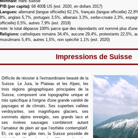
Monnaie:
franc suisse
PIB (per capita):
68 400$ US (est. 2020, en dollars 2017)
Langues
:
allemand (langue officielle) 62,1%, français (langue officielle) 22,8%,
8%,
anglais 5,7%
, portugais 3,5%,
albanais 3,3%
,
serbo-croate 2,3%,
espagn
officielle) 0,5%, autres 7,9% (est. 2019)
note:
le total dépasse 100% parce que des répondants ont nommé plus d'une l
Religions:
catholiques romains 34,4%,
aucune 29,4%,
protestants 22,5%
,
au
musulmans 5,4%, autres 1,5%,
non spécifié 1,1%
(est. 2020)
Impressions de Suisse
Difficile de résister à l'extraordinaire beauté de la
Suisse. Le Jura, le Plateau et les Alpes, les
trois régions géographiques principales de la
Suisse, composent une topographie unique et
très spécifique à l'origine d'une grande variété de
paysages et de climats. Ses superbes vallées
verdoyantes, ses magnifiques glaciers, ses
sommets alpins enneigés, ses grands lacs et
ses rivières sauvages combleront autant
l’amateur de plein air que l’esthète contemplatif.
Et, ce qui ne gâte rien, la Suisse possède de