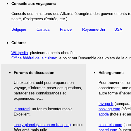
Conseils aux voyageurs:
Conseils des ministères des Affaires étrangères des gouvernements (e
.
santé,
d'exigences d'entrée,
etc.
)
Belgique
Canada
France
Royaume-Uni
USA
Culture:
Wikipédia
: plusieurs aspects abordés.
Office fédéral de la culture
: le point sur l'ensemble des volets de la cu
Forums de discussion:
Hébergement
:
Un excellent outil pour préparer son
Pour trouver et - si
voyage, s'informer, poser des questions,
appartement, une c
partager ses connaissances et
autre forme d'hébe
expériences, etc.
trivago.fr
(comparate
le routard
: un forum incontournable.
booking.com
(hôtel
Excellent.
agoda
(hôtels et au
l
onely planet
(version en français)
: moins
hihostels.com
(aub
fréquenté mais utile.
hostel.com
(auberg