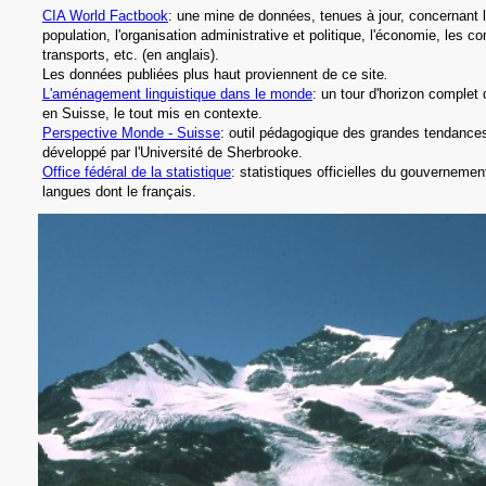
CIA
World Factbook
: une mine de données, tenues à jour, concernant l'
population, l'organisation administrative et politique, l'économie, les 
transports, etc.
(en anglais).
Les données publiées plus haut proviennent de ce site
.
L'aménagement linguistique dans le monde
: un tour d'horizon complet d
en Suisse, le tout mis en contexte.
Perspective Monde - Suisse
: outil pédagogique des grandes tendance
développé par l'Université de Sherbrooke
.
Office fédéral de la statistique
: statistiques officielles du gouvernemen
langues dont le français.