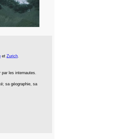
e
et
Zurich
.
 par les internautes.
ité; sa géographie, sa