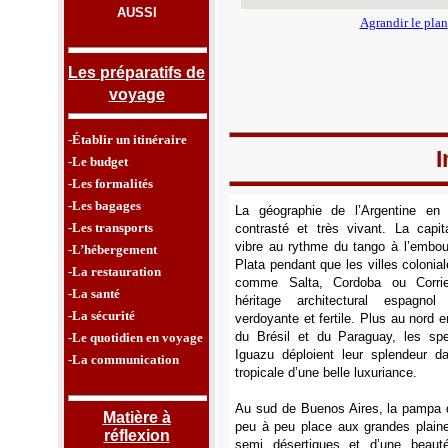
AUSSI
Agrandir le plan
Les préparatifs de
voyage
-Établir un itinéraire
I
-Le budget
-Les formalités
-Les bagages
La géographie de l’Argentine en 
-Les transports
contrasté et très vivant. La capit
vibre au rythme du tango à l’embou
-L’hébergement
Plata pendant que les villes colonia
-La restauration
comme Salta, Cordoba ou Corrien
-La santé
héritage architectural espagn
-La sécurité
verdoyante et fertile. Plus au nord en
du Brésil et du Paraguay, les spe
-Le quotidien en voyage
Iguazu déploient leur splendeur d
-La communication
tropicale d’une belle luxuriance.
Au sud de Buenos Aires, la pampa 
Matière à
peu à peu place aux grandes plaine
réflexion
semi désertiques et d’une beaut