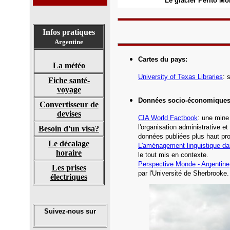
Le glacier Perito M
Infos pratiques
Argentine
Cartes du pays
:
La météo
University of Texas Libraries
: 
Fiche santé-
voyage
Données socio-économique
Convertisseur de
devises
CIA World Factbook
: une mine 
l'organisation administrative et
Besoin d'un visa?
données publiées plus haut pro
Le décalage
L'aménagement linguistique d
horaire
le tout mis en contexte.
Perspective Monde -
Argentine
Les prises
par l'Université de Sherbrooke
.
électriques
Suivez-nous sur