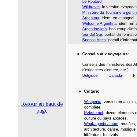
Le Routard
Wikitravel
: la version «voyage
Ministère du Tourisme argentin
Argentour
: idem, en espagnol.
Welcome Argentina
: idem, en 
Argentine-info
: beaucoup d'info
Sur del Sur
: portail d'informat
Buenos Aires
: portail d'inform
Conseils aux voyageurs:
Conseils des ministères des Af
.
d'exigences d'entrée,
etc.
)
Belgique
Canada
F
Culture:
Wikipedia
: version en anglais
Retour en haut de
complète.
page
Pvtiste.net
: divers éléments d
culture du pays abordés.
Whatargentina.com
: musées,
architecture, danse, musique
littérature, festivals...