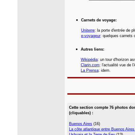
Carnets de voyage:
Uniterre
:
la porte d'entrée de p
e-voyageur
: quelques carnets 
Autres liens:
Wikipédia
:
un tour d'horizon as
Clarin.com
: l
'actualité vue de l
La Prensa
: idem.
Cette section compte 76 photos
don
(cliquables) :
Buenos Aires
(16)
La côte atlantique entre Buenos Aires
Ushuaia et la Terre de Feu
(13)