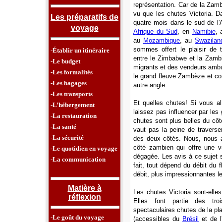
représentation. Car de la Zam
vu que les chutes Victoria. D
Les préparatifs de
quatre mois dans le sud de l
voyage
Afrique du Sud
, en
Namibie
,
au
Mozambique
, au
Swazilan
sommes offert le plaisir de t
-Établir un itinéraire
entre le Zimbabwe et la Zambie
-Le budget
migrants et des vendeurs ambul
-Les formalités
le grand fleuve Zambèze et co
-Les bagages
autre angle.
-Les transports
Et quelles chutes! Si vous al
-L’hébergement
laissez pas influencer par les
-La restauration
chutes sont plus belles du cô
-La santé
vaut pas la peine de traverser 
-La sécurité
des deux côtés. Nous, nous av
côté zambien qui offre une v
-Le quotidien en voyage
dégagée. Les avis à ce sujet 
-La communication
fait, tout dépend du débit du 
débit, plus impressionnantes l
Matière à
Les chutes Victoria sont-elle
réflexion
Elles font partie des tr
spectaculaires chutes de la pl
-Le goût du voyage
(accessibles du
Brésil
et de l