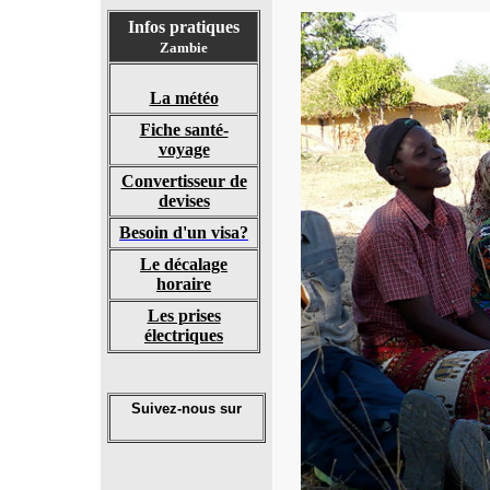
Infos pratiques
Zambie
La météo
Fiche santé-
voyage
Convertisseur de
devises
Besoin d'un visa?
Le décalage
horaire
Les prises
électriques
Suivez-nous sur