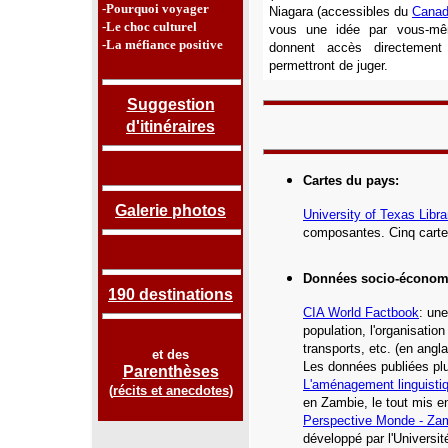
-Pourquoi voyager
Niagara (accessibles du
Cana
-Le choc culturel
vous une idée par vous-mêm
-La méfiance positive
donnent accès directemen
permettront de juger.
Suggestion
d'itinéraires
Cartes du pays
:
Galerie photos
University of Texas Libra
composantes. Cinq carte
Données socio-économ
190 destinations
CIA World Factbook
: une
population, l'organisatio
transports, etc.
(en angla
et des
Les données publiées plu
Parenthèses
L'aménagement linguisti
(
récits et anecdotes
)
en Zambie,
le tout mis e
Perspective Monde - Za
développé par l'Universi