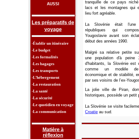
tranquille de ce pays niché
AUSSI
lacs et les montagnes qui 
lieu fort agréable.
Les préparatifs de
La Slovénie était l'une
voyage
républiques qui compos
Yougoslavie avant son écla
début des années 1990.
-Établir un itinéraire
-Le budget
Malgré sa relative petite sup
-Les formalités
une population d'à peine 2
d'habitants, la Slovénie est 
-Les bagages
comme un modèle de
-Les transports
économique et de stabilité, e
-L’hébergement
par ses voisins de l’ex-Yougos
-La restauration
La jolie ville de Piran, 
-La santé
historiques, possède un petit
-La sécurité
-Le quotidien en voyage
La Slovénie se visite facilemen
-La communication
Croatie
au sud.
Matière à
réflexion