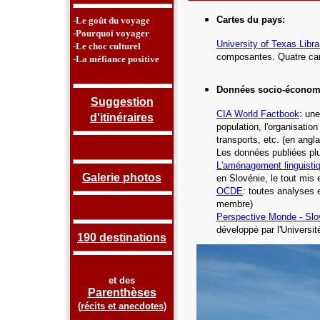
Cartes du pays
:
-Le goût du voyage
-Pourquoi voyager
University of Texas Libra
-Le choc culturel
composantes. Quatre car
-La méfiance positive
Données socio-économ
Suggestion
CIA
World Factbook
: une
d'itinéraires
population, l'organisatio
transports, etc.
(en angla
Les données publiées plu
L'aménagement linguisti
Galerie photos
en Slovénie, le tout mis 
OCDE
: toutes analyses 
membre)
Perspective Monde -
Slo
développé par l'Universi
190 destinations
et des
Parenthèses
(
récits et anecdotes
)