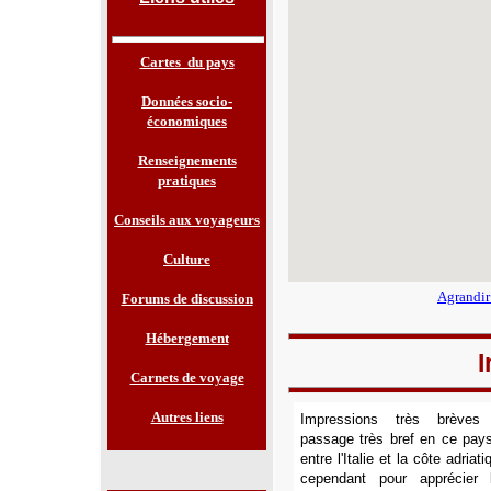
Cartes du pays
Données socio-
économiques
Renseignements
pratiques
Conseils aux voyageurs
Culture
Agrandir
Forums de discussion
Hébergement
I
Carnets de voyage
Autres liens
Impressions très brèves
passage très bref en ce pays
entre l'Italie et la côte adria
cependant pour apprécier 