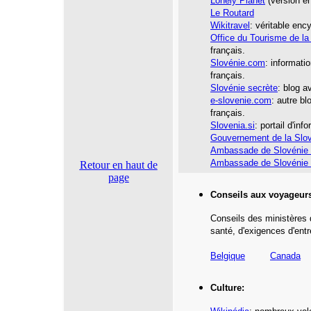
Lonely Planet
(version en
Le Routard
Wikitravel
: véritable enc
Office du Tourisme de la
français.
Slovénie.com
: informati
français.
Slovénie secrète
: blog a
e-slovenie.com
: autre b
français.
Slovenia.si
: portail d'in
Gouvernement de la Slo
Ambassade de Slovénie 
Ambassade de Slovénie
Retour en haut de
page
Conseils aux voyageur
Conseils des ministères 
santé,
d'exigences d'entr
Belgique
Canada
Culture: