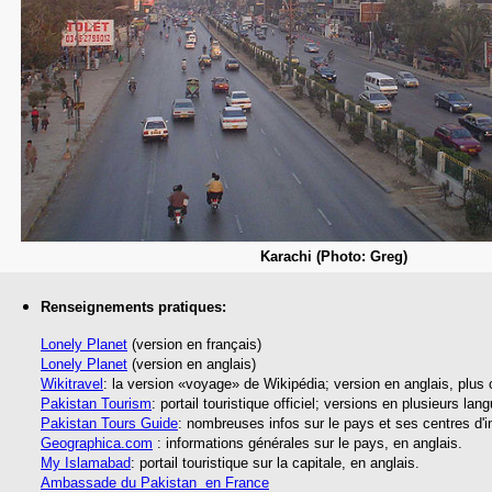
Karachi (Photo: Greg)
Renseignements pratiques:
Lonely Planet
(version en français)
Lonely Planet
(version en anglais)
Wikitravel
: la version «voyage» de Wikipédia; version en anglais, plus
Pakistan Tourism
: portail touristique officiel; versions en plusieurs lan
Pakistan Tours Guide
: nombreuses infos sur le pays et ses centres d'in
Geographica.com
: informations générales sur le pays, en anglais.
My Islamabad
: portail touristique sur la capitale, en anglais.
Ambassade du Pakistan en France