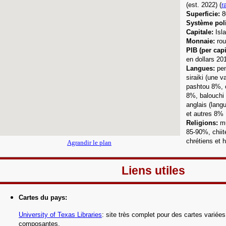
(est. 2022)
(
r
Superficie:
8
Système poli
Capitale:
Isl
Monnaie:
rou
PIB (per capi
en dollars 20
Langue
s:
pen
siraiki (une v
pashtou 8%, o
8%, balouchi
anglais (langu
et autres 8%
Religions:
m
85-90%, chiit
chrétiens et 
Agrandir le plan
Liens utiles
Cartes du pays
:
University of Texas Libraries
: site très complet pour des cartes variée
composantes
.