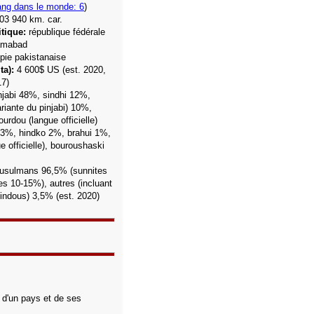
ang dans le monde: 6
)
03 940 km. car.
tique:
république fédérale
amabad
pie pakistanaise
ta):
4 600$ US (est. 2020,
17)
jabi 48%, sindhi 12%,
ariante du pinjabi) 10%,
urdou (langue officielle)
 3%, hindko 2%, brahui 1%,
e officielle), bouroushaski
usulmans 96,5% (sunnites
es 10-15%), autres (incluant
hindous) 3,5% (est. 2020)
s d'un pays et de ses