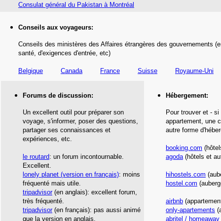
Consulat général du Pakistan à Montréal
Conseils aux voyageurs:
Conseils des ministères des Affaires étrangères des gouvernements (e
santé,
d'exigences d'entrée,
etc
)
Belgique
Canada
France
Suisse
Royaume-Uni
Forums de discussion:
Hébergement
:
Un excellent outil pour préparer son
Pour trouver et - si
voyage, s'informer, poser des questions,
appartement, une c
partager ses connaissances et
autre forme d'hébe
expériences, etc.
booking.com
(hôtel
le routard
: un forum incontournable.
agoda
(hôtels et au
Excellent.
lonely planet
(version en français)
: moins
hihostels.com
(aub
fréquenté mais utile.
hostel.com
(auberg
tripadvisor
(en anglais): excellent forum,
très fréquenté.
airbnb
(appartement
tripadvisor
(en français): pas aussi animé
only-apartements
(
que la version en anglais.
abritel / homeaway