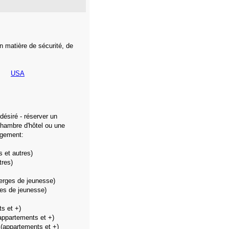
n matière de sécurité, de
USA
 désiré - réserver un
hambre d'hôtel ou une
rgement:
s et autres)
tres)
erges de jeunesse)
es de jeunesse)
s et +)
appartements et +)
(appartements et +)