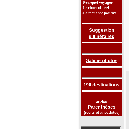
-Pourquoi voyager
-Le choc culturel
-La méfiance positive
Suggestion
d'itinéraires
Galerie photos
190 destinations
et des
Parenthèses
(
récits et anecdotes
)