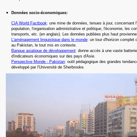
Données socio-économiques
:
CIA World Factbook
: une mine de données, tenues à jour, concernant l'h
population, l'organisation administrative et politique, l'économie, les c
transports, etc.
(en anglais).
Les données publiées plus haut proviennen
L'aménagement linguistique dans le monde
: un tour d'horizon complet d
au Pakistan, le tout mis en contexte.
Banque asiatique de développement
: donne accès à une vaste batterie
d'indicateurs économiques sur des pays d'Asie.
Perspective Monde - Pakistan
: outil pédagogique des grandes tendan
développé par l'Université de Sherbrooke.