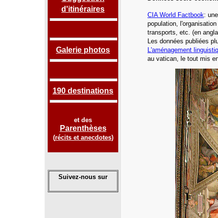
d'itinéraires
CIA
World Factbook
: une
population, l'organisatio
transports, etc.
(en angla
Les données publiées plu
Galerie photos
L'aménagement linguisti
au vatican, le tout mis e
190 destinations
et des
Parenthèses
(
récits et anecdotes
)
Suivez-nous sur