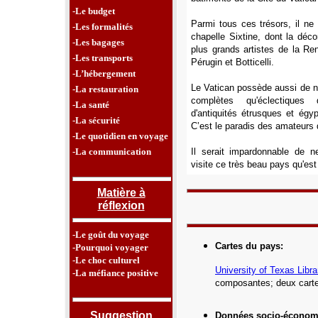
-Le budget
Parmi tous ces trésors, il ne 
-Les formalités
chapelle Sixtine, dont la déco
-Les bagages
plus grands artistes de la Re
-Les transports
Pérugin et Botticelli.
-L’hébergement
Le Vatican possède aussi de n
-La restauration
complètes qu'éclectiques
-La santé
d'antiquités étrusques et égyp
-La sécurité
C’est le paradis des amateurs d
-Le quotidien en voyage
-La communication
Il serait impardonnable de n
visite ce très beau pays qu'est 
Matière à
réflexion
-Le goût du voyage
Cartes du pays
:
-Pourquoi voyager
-Le choc culturel
University of Texas Libra
-La méfiance positive
composantes; deux carte
Suggestion
Données socio-économ