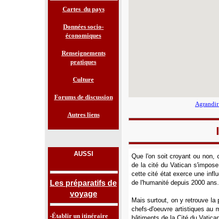
Cartes du pays
Données socio-
économiques
Renseignements
pratiques
Culture
Forums de discussion
Agrandir
Autres liens
AUSSI
Que l'on soit croyant ou non, 
de la cité du Vatican s'impose
cette cité état exerce une infl
Les préparatifs de
de l'humanité depuis 2000 ans.
voyage
Mais surtout, on y retrouve la
chefs-d'oeuvre artistiques au
-Établir un itinéraire
bâtiments de la Cité du Vatic