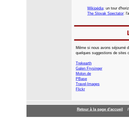
Wikipédia
: un tour d'hor
The Slovak Spectator
: l
Même si nous avons séjourné da
quelques suggestions de sites q
Trekearth
Galen Frysinger
Molon.de
PBase
Travel-Images
Flickr
Retour à la page d'accuei
l