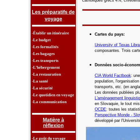
catholiques grecs 4%, chrétien
Les préparatifs de
voyage
-Établir un itinéraire
Cartes du pays
:
-Le budget
University of Texas Libra
-Les formalités
composantes. Trois carte
-Les bagages
-Les transports
Données socio-économ
-L’hébergement
-La restauration
CIA
World Factbook
: une
-La santé
population, l'organisatio
transports, etc.
(en angla
-La sécurité
Les données publiées plu
-Le quotidien en voyage
L'aménagement linguisti
-La communication
en Slovaquie, le tout mis
OCDE
: toutes les stati
Perspective Monde -
Slo
Matière à
développé par l'Universi
réflexion
-Le goût du voyage