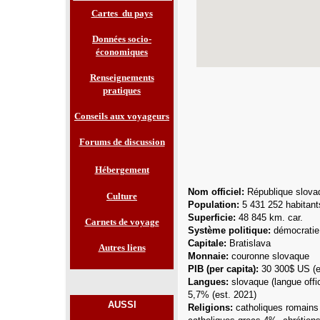
Cartes du pays
Données socio-
économiques
Renseignements
pratiques
Conseils aux voyageurs
Forums de discussion
Hébergement
Nom officiel:
République slova
Culture
Population:
5 431 252
habitant
Superficie:
48 845 km. car.
Carnets de voyage
Système politique:
démocratie 
Capitale:
Bratislava
Autres liens
Monnaie:
couronne slovaque
PIB (per capita):
30 300$ US (e
Langues
:
slovaque (langue off
5,7% (est. 2021)
AUSSI
Religions:
catholiques romain