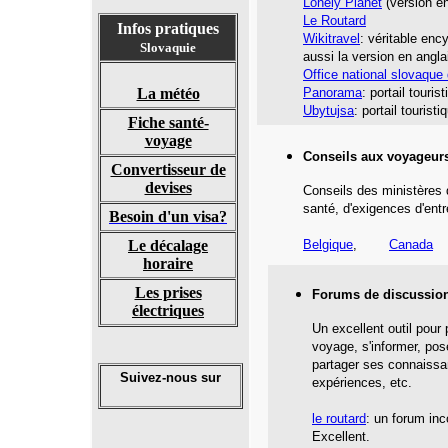
Lonely Planet
(version en
Le Routard
Infos pratiques
Wikitravel
: véritable enc
Slovaquie
aussi la version en angla
Office national slovaque
La météo
Panorama
:
portail touris
Ubytujsa
: portail touris
Fiche santé-
voyage
Conseils aux voyageur
Convertisseur de
devises
Conseils des ministères 
santé,
d'exigences d'entr
Besoin d'un visa?
Le décalage
Belgique
,
Canada
horaire
Les prises
Forums de discussio
électriques
Un excellent outil pour
voyage, s'informer, pos
partager ses connaissa
Suivez-nous sur
expériences, etc.
le routard
: un forum inc
Excellent.