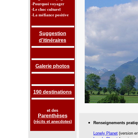
-Pourquoi voyager
-Le choc culturel
-La méfiance positive
Suggestion
d'itinéraires
Galerie photos
190 destinations
et des
Parenthèses
(
récits et anecdotes
)
Renseignements pratiq
Lonely Planet
(version en