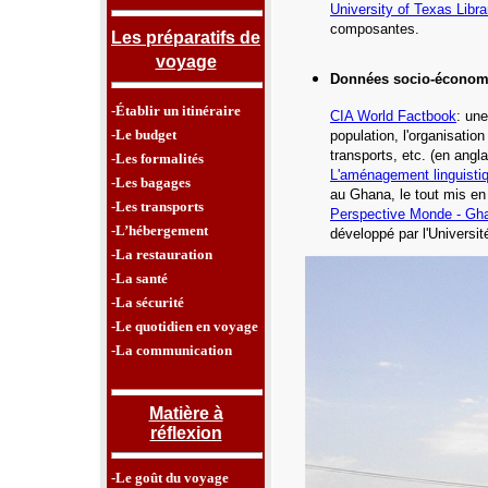
University of Texas Libra
composantes.
Les préparatifs de
voyage
Données socio-économ
-Établir un itinéraire
CIA World Factbook
: une
-Le budget
population, l'organisatio
transports, etc.
(en angla
-Les formalités
L'aménagement linguisti
-Les bagages
au Ghana,
le tout mis en
-Les transports
Perspective Monde -
Gh
-L’hébergement
développé par l'Universi
-La restauration
-La santé
-La sécurité
-Le quotidien en voyage
-La communication
Matière à
réflexion
-Le goût du voyage