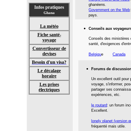
ghanéens.
Infos pratiques
Government on the Web
Ghana
pays.
La météo
Conseils aux voyageur
Fiche santé-
Conseils des ministères 
voyage
santé,
d'exigences d'entr
Convertisseur de
devises
Belgiqu
e
Canada
Besoin d'un visa?
Forums de discussio
Le décalage
horaire
Un excellent outil pour
Les prises
voyage, s'informer, pos
électriques
partager ses connaissa
expériences, etc.
le routard
: un forum inc
Excellent.
lonely planet
(version e
fréquenté mais utile.