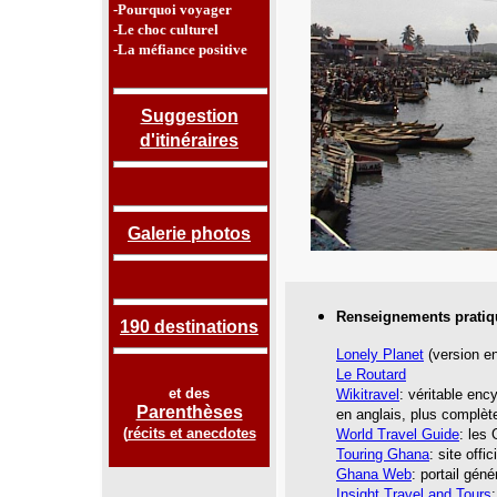
-Pourquoi voyager
-Le choc culturel
-La méfiance positive
Suggestion
d'itinéraires
Galerie photos
Renseignements pratiq
190 destinations
Lonely Planet
(version en
Le Routard
et des
Wikitravel
: véritable enc
Parenthèses
en anglais, plus complète
(
récits et anecdotes
World Travel Guide
: les
Touring Ghana
: site offi
Ghana Web
: portail gén
Insight Travel and Tours