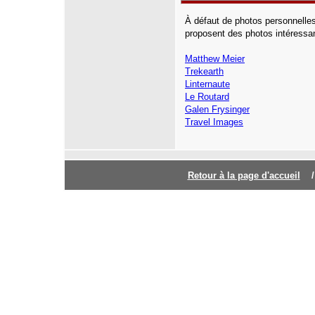
À défaut de photos personnelles
proposent des photos intéressant
Matthew Meier
Trekearth
Linternaute
Le Routard
Galen Frysinger
Travel Images
Retour à la page d'accuei
l