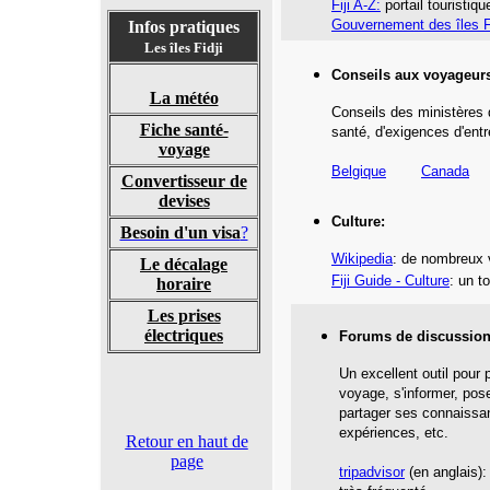
Fiji A-Z:
portail touristiqu
Gouvernement des îles Fi
Infos pratiques
Les îles Fidji
Conseils aux voyageur
La météo
Conseils des ministères 
Fiche santé-
santé,
d'exigences d'entr
voyage
Belgique
Canada
Convertisseur de
devises
Culture:
Besoin d'un visa
?
Wikipedia
: de nombreux 
Le décalage
Fiji Guide - Culture
: un t
horaire
Les prises
électriques
Forums de discussion
Un excellent outil pour 
voyage, s'informer, pos
partager ses connaissa
expériences, etc.
Retour en haut de
page
tripadvisor
(en anglais):