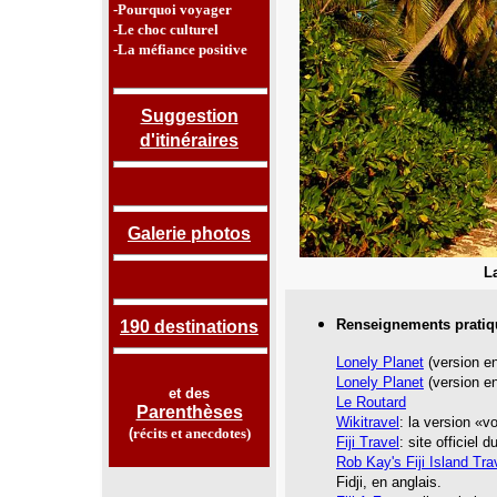
-Pourquoi voyager
-Le choc culturel
-La méfiance positive
Suggestion
d'itinéraires
Galerie photos
La
Renseignements pratiq
190 destinations
Lonely Planet
(version en
Lonely Planet
(version en
et des
Le Routard
Parenthèses
Wikitravel
: la version «v
(
récits et anecdotes
)
Fiji
Travel
: site officiel 
Rob Kay's Fiji Island Tra
Fidji, en anglais.