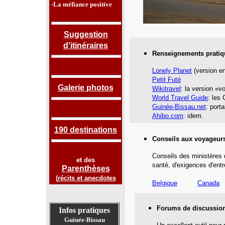
-La méfiance positive
Suggestion
d'itinéraires
Renseignements pratiq
Lonely Planet
(version en
Petit Futé
Galerie photos
Wikitravel
: la version «v
World Travel Guide
: les
Guinée-Bissau.net
: porta
Ahibo.com
: idem.
190 destinations
Conseils aux voyageur
Conseils des ministères 
et des
santé,
d'exigences d'entr
Parenthèses
(
récits et anecdotes
Belgique
Canada
Forums de discussio
Infos pratiques
Guinée-Bissau