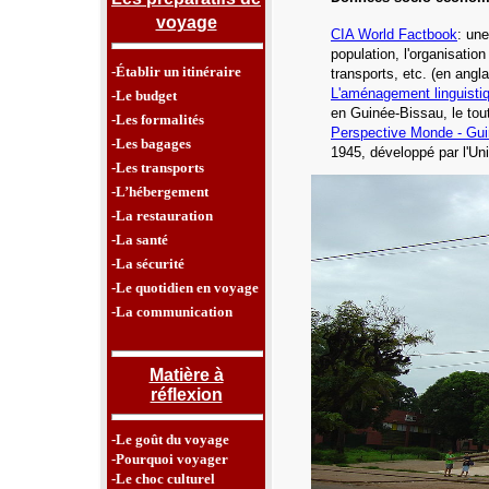
voyage
CIA World Factbook
: une
population, l'organisatio
-Établir un itinéraire
transports, etc.
(en angla
L'aménagement linguisti
-Le budget
en Guinée-Bissau,
le tou
-Les formalités
Perspective Monde - Gui
-Les bagages
1945, développé par l'Un
-Les transports
-L’hébergement
-La restauration
-La santé
-La sécurité
-Le quotidien en voyage
-La communication
Matière à
réflexion
-Le goût du voyage
-Pourquoi voyager
-Le choc culturel