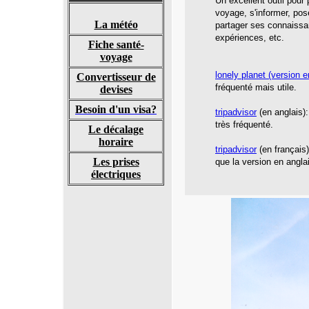
Un excellent outil pour
voyage, s'informer, pos
La météo
partager ses connaissa
expériences, etc.
Fiche santé-
voyage
l
onely planet
(version e
Convertisseur de
fréquenté mais utile.
devises
Besoin d'un visa?
tripadvisor
(en anglais):
très fréquenté.
Le décalage
horaire
tripadvisor
(en français
Les prises
que la version en angla
électriques