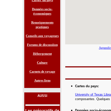
Cartes du pays
Données socio-
économiques
Renseignements
pratiques
Conseils aux voyageurs
Forums de discussiion
Agrandir
Hébergement
Culture
Carnets de voyage
Autres liens
Cartes du pays
:
University of Texas Libra
AUSSI
composantes. Quelques c
Les préparatifs de
Données socio-économ