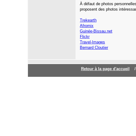
À défaut de photos personnelles
proposent des photos intéressa
Trekearth
Afromix
Guinée-Bissau.net
Flickr
Travel-Images
Bernard Cloutier
Retour à la page d'accuei
l