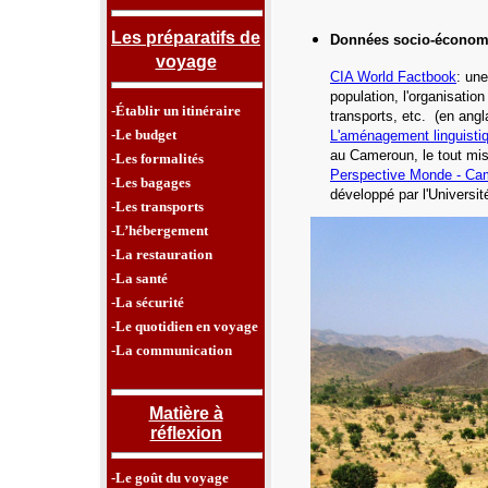
Les préparatifs de
Données socio-économ
voyage
CIA World Factbook
: une
population, l'organisatio
-Établir un itinéraire
transports, etc.
(en angl
-Le budget
L'aménagement linguisti
au Cameroun, le tout mis
-Les formalités
Perspective Monde -
Ca
-Les bagages
développé par l'Universi
-Les transports
-L’hébergement
-La restauration
-La santé
-La sécurité
-Le quotidien en voyage
-La communication
Matière à
réflexion
-Le goût du voyage