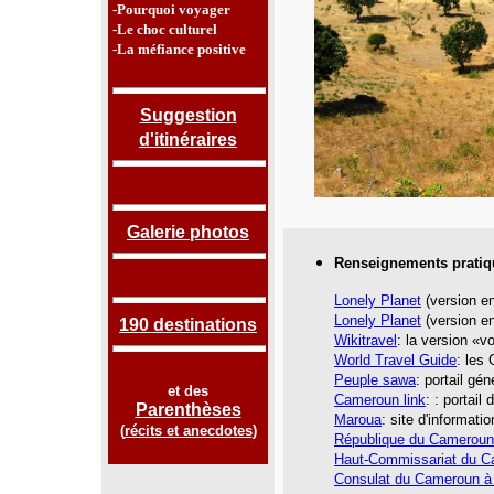
-Pourquoi voyager
-Le choc culturel
-La méfiance positive
Suggestion
d'itinéraires
Galerie photos
Renseignements pratiq
Lonely Planet
(version en
Lonely Planet
(version en
190 destinations
Wikitravel
: la version «
World Travel Guide
: les
Peuple sawa
: portail gé
et des
Cameroun link
:
: portail 
Parenthèses
Maroua
: site d'informati
(
récits et anecdotes
)
République du Cameroun
Haut-Commissariat du 
Consulat du Cameroun à