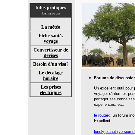
Infos pratiques
Cameroun
La météo
Fiche santé-
voyage
Convertisseur de
devises
Besoin d'un visa
?
Le décalage
horaire
Forums de discussio
Les prises
Un excellent outil pour
électriques
voyage, s'informer, pos
partager ses connaissa
expériences, etc.
le routard
: un forum inc
Excellent.
lonely planet
(version e