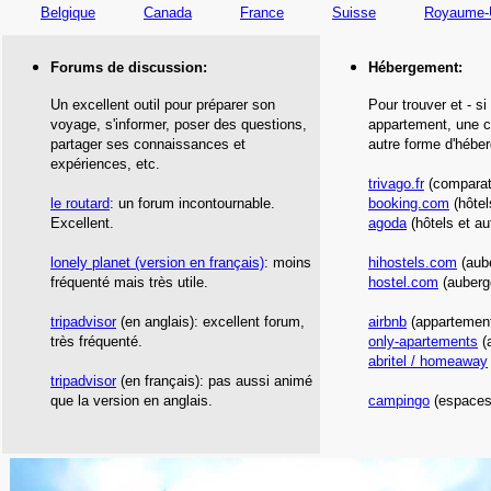
Belgique
Canada
France
Suisse
Royaume-
Forums de discussion:
Hébergement
:
Un excellent outil pour préparer son
Pour trouver et - si
voyage, s'informer, poser des questions,
appartement, une c
partager ses connaissances et
autre forme d'hébe
expériences, etc.
trivago.fr
(comparate
le routard
: un forum incontournable.
booking.com
(hôtel
Excellent.
agoda
(hôtels et au
lonely planet
(version en français)
: moins
hihostels.com
(aub
fréquenté mais très utile.
hostel.com
(auberg
tripadvisor
(en anglais): excellent forum,
airbnb
(appartement
très fréquenté.
only-apartements
(
abritel / homeaway
tripadvisor
(en français): pas aussi animé
que la version en anglais.
campingo
(espaces