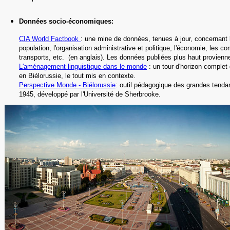
Données socio-économiques
:
CIA
World Factbook
: une mine de données, tenues à jour, concernant l'
population, l'organisation administrative et politique, l'économie, les c
transports, etc.
(en anglais).
Les données publiées plus haut provienne
L'aménagement linguistique dans le monde
: un tour d'horizon complet 
en Biélorussie, le tout mis en contexte.
Perspective Monde -
Biélorussie
: outil pédagogique des grandes tend
1945, développé par l'Université de Sherbrooke
.