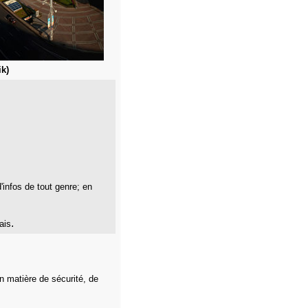
k)
d'infos de tout genre; en
.
ais
n matière de sécurité, de