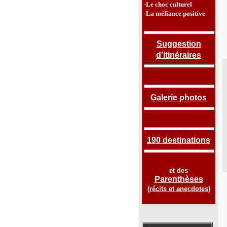
-Le choc culturel
-La méfiance positive
Suggestion
d'itinéraires
Galerie photos
190 destinations
et des
Parenthèses
(
récits et anecdotes
)