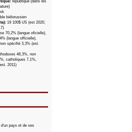
tique:
république (dans les
tature)
sk
ble biélorussien
ta):
19 100$ US
(est 2020,
17
)
sse 70,2%
(langue oficielle),
4% (langue officielle)
,
non spécifié 3,3% (est.
rthodoxes 48,3%,
non
1%,
catholiques 7,1%,
est. 2011)
 d'un pays et de ses