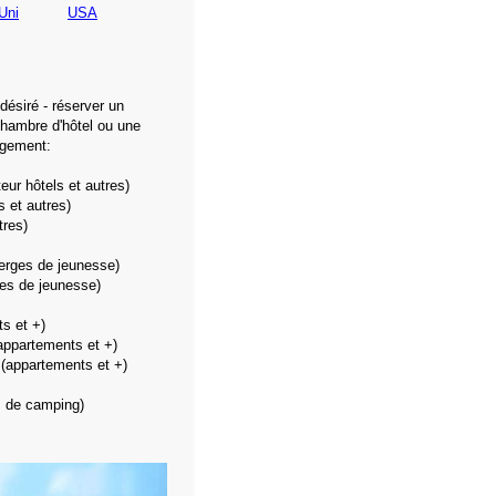
Uni
USA
 désiré - réserver un
hambre d'hôtel ou une
rgement:
ur hôtels et autres)
s et autres)
tres)
erges de jeunesse)
es de jeunesse)
s et +)
appartements et +)
(appartements et +)
 de camping)