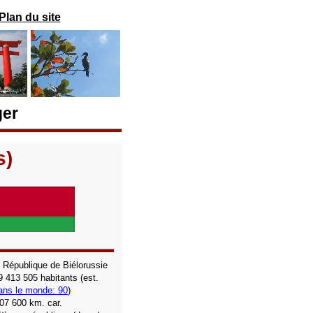
Plan du site
ger
s)
:
République de Biélorussie
9 413 505
habitants (est.
ans le monde: 90
)
07 600 km. car.