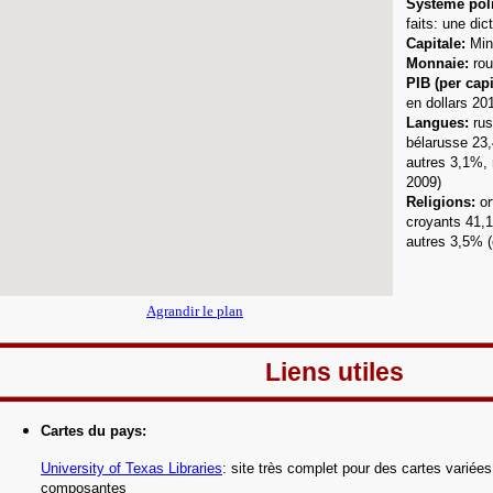
Système poli
faits: une dic
Capitale:
Min
Monnaie:
rou
PIB (per capi
en dollars 20
Langues
:
ru
bélarusse 23,
autres 3,1%, 
2009)
Religions:
o
croyants 41,
autres 3,5% (
Agrandir le plan
Liens utiles
Cartes du pays
:
University of Texas Libraries
:
site très complet pour des cartes variées
composantes