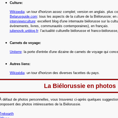
Culture:
Wikipedia
: un tour d'horizon assez complet; version en anglais. plus c
Belarusguide.com
: tous les aspects de la culture de la Biélorussie; en 
interviewsculture
: excellent blog d'une internaute biélorusse sur la cult
événements, livres, communautés contemporaines)
, en français.
julienovik.unblog.fr
:
l’actualité culturelle biélorusse et franco-biélorusse
Carnets de voyage:
Uniterre
:
la porte d'entrée d'une dizaine de carnets de voyage qui conce
Autres liens:
Wikipédia
: un tour d'horizon des diverses facettes du pays.
La Biélorussie en photos
À défaut de photos personnelles, vous trouverez ci-après quelques suggestion
proposent des photos intéressantes de la Biélorussie.
Trekearth