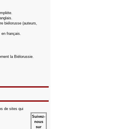
omplète.
anglais.
ure biélorusse (auteurs,
, en français.
rnent la Biélorussie.
s de sites qui
Suivez-
nous
sur