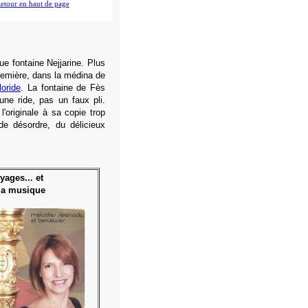
etour en haut de page
que fontaine Nejjarine. Plus
première, dans la médina de
loride
. La fontaine de Fès
une ride, pas un faux pli.
'originale à sa copie trop
de désordre, du délicieux
yages... et
la musique