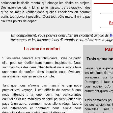
actionnant le déclic mental qui change les désirs en projets.
Dès qu'on se dit: « Et si je le faisais, ce voyage?», dès
qu'on se met à vérifier dans quelles conditions on pourrait
partir, tout devient possible. C'est tout bête mais, il n’y a pas
d'autres points de départ.
Po
En complément, vous pouvez consulter un excellent article de
K
avantages et les inconvénients d'organiser soi-même son voyage
La zone de confort
Par
Si les rêves peuvent être intimidants, l'idée de partir,
Trois semain
elle, peut se révéler franchement inquiétante. Nous
sommes tous des gens d'habitude et nous avons tous
Selon mon expérie
une zone de confort dans laquelle nous évoluons
les résultats de m
sans même nous en rendre compte.
voyageurs qui fo
l'étranger, il faut
Tant que nous n'avons pas franchi le cap notre
pour oublier qu'o
premier vrai voyage, il est difficile de savoir à quoi
autrement qu'en vo
nous attendre : à quel point les particularités
culturelles et les manières de faire peuvent varier d'un
Trois semaines po
pays à un autre, comment nous allons réagir face à
de ses anciennes h
ces différences et comment nous allons nous
nouvelles. Trois 
débrouiller dans un environnement étranger.