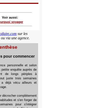
Voir aussi:
urquoi voyager
oifaire.com
sur les
 ou via une agence.
enthèse
es pour commencer
nce personnelle et selon
a petite enquête auprès de
nt de longs périples à
 tout juste trois semaines
n a déjà vécu ailleurs et
yage.
ur décrocher complètement
abitudes et s'en forger de
semaines pour s'intégrer