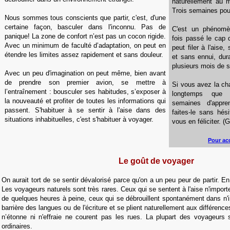
naturellement au m
Trois semaines pour
Nous sommes tous conscients que partir, c'est, d'une
certaine façon, basculer dans l'inconnu. Pas de
C'est un phénomè
panique! La zone de confort n’est pas un cocon rigide.
fois passé le cap 
Avec un minimum de faculté d’adaptation, on peut en
peut filer à l'aise,
étendre les limites assez rapidement et sans douleur.
et sans ennui, dur
plusieurs mois de s
Avec un peu d'imagination on peut même, bien avant
de prendre son premier avion, se mettre à
Si vous avez la cha
l’entraînement : bousculer ses habitudes, s’exposer à
longtemps que 
la nouveauté et profiter de toutes les informations qui
semaines d'appren
passent. S'habituer à se sentir à l'aise dans des
faites-le sans hés
situations inhabituelles, c'est s'habituer à voyager.
vous en féliciter. (G
Pour ac
Le goût de voyager
On aurait tort de se sentir dévalorisé parce qu'on a un peu peur de partir. En 
Les voyageurs naturels sont très rares. Ceux qui se sentent à l'aise n'impor
de quelques heures à peine, ceux qui se débrouillent spontanément dans n'
barrière des langues ou de l'écriture et se plient naturellement aux différenc
n’étonne ni n'effraie ne courent pas les rues. La plupart des voyageurs 
ordinaires.