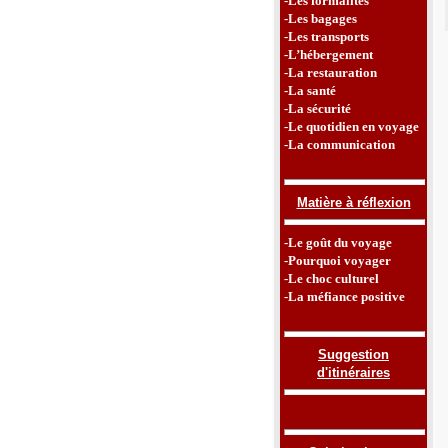
-Les formalités
-Les bagages
-Les transports
-L’hébergement
-La restauration
-La santé
-La sécurité
-Le quotidien en voyage
-La communication
Matière à réflexion
-Le goût du voyage
-Pourquoi voyager
-Le choc culturel
-La méfiance positive
Suggestion
d'itinéraires