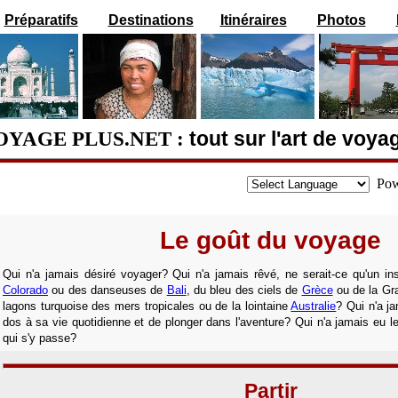
Préparatifs
Destinations
Itinéraires
Photos
OYAGE PLUS.NET :
tout sur l'art de voya
Pow
Le goût du voyage
Qui n'a jamais désiré voyager? Qui n'a jamais rêvé, ne serait-ce qu'un in
Colorado
ou des danseuses de
Bali
, du bleu des ciels de
Grèce
ou de la Gr
lagons turquoise des mers tropicales ou de la lointaine
Australie
? Qui n'a j
dos à sa vie quotidienne et de plonger dans l'aventure? Qui n'a jamais eu le g
qui s'y passe?
Partir