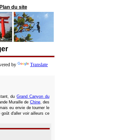
Plan du site
ger
ered by
Translate
stant, du
Grand Canyon du
ande Muraille de
Chine
, des
amais eu envie de tourner le
oût d'aller voir ailleurs ce