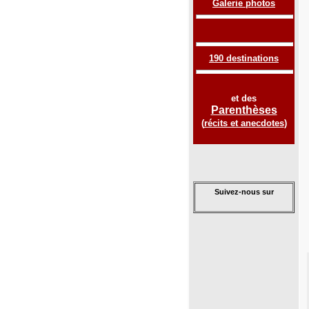
Galerie photos
190 destinations
et des
Parenthèses
(
récits et anecdotes
)
Suivez-nous sur