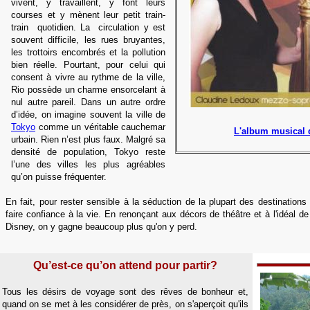
vivent, y travaillent, y font leurs
courses et y mènent leur petit train-
train quotidien. La circulation y est
souvent difficile, les rues bruyantes,
les trottoirs encombrés et la pollution
bien réelle. Pourtant, pour celui qui
consent à vivre au rythme de la ville,
Rio possède un charme ensorcelant à
nul autre pareil. Dans un autre ordre
d’idée, on imagine souvent la ville de
Tokyo
comme un véritable cauchemar
L'album musical 
urbain. Rien n’est plus faux. Malgré sa
densité de population, Tokyo reste
l’une des villes les plus agréables
qu’on puisse fréquenter.
En fait, pour rester sensible à la séduction de la plupart des destinations 
faire confiance à la vie. En renonçant aux décors de théâtre et à l'idéal d
Disney, on y gagne beaucoup plus qu'on y perd.
Qu’est-ce qu’on attend pour partir?
Tous les désirs de voyage sont des rêves de bonheur et,
quand on se met à les considérer de près, on s'aperçoit qu'ils