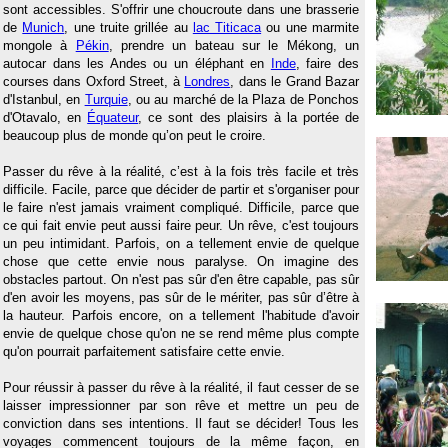
sont accessibles. S'offrir une choucroute dans une brasserie
de
Munich
, une truite grillée au
lac Titicaca
ou une marmite
mongole à
Pékin
, prendre un bateau sur le Mékong, un
autocar dans les Andes ou un éléphant en
Inde
, faire des
courses dans Oxford Street, à
Londres
, dans le Grand Bazar
d'Istanbul, en
Turquie
, ou au marché de la Plaza de Ponchos
d'Otavalo, en
Équateur
, ce sont des plaisirs à la portée de
beaucoup plus de monde qu’on peut le croire.
Passer du rêve à la réalité, c’est à la fois très facile et très
difficile. Facile, parce que décider de partir et s'organiser pour
le faire n'est jamais vraiment compliqué. Difficile, parce que
ce qui fait envie peut aussi faire peur. Un rêve, c'est toujours
un peu intimidant. Parfois, on a tellement envie de quelque
chose que cette envie nous paralyse. On imagine des
obstacles partout. On n'est pas sûr d'en être capable, pas sûr
d'en avoir les moyens, pas sûr de le mériter, pas sûr d’être à
la hauteur. Parfois encore, on a tellement l'habitude d'avoir
envie de quelque chose qu'on ne se rend même plus compte
qu'on pourrait parfaitement satisfaire cette envie.
Pour réussir à passer du rêve à la réalité, il faut cesser de se
laisser impressionner par son rêve et mettre un peu de
conviction dans ses intentions. Il faut se décider! Tous les
voyages commencent toujours de la même façon, en