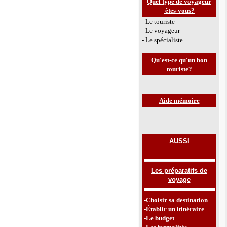
Quel type de voyageur
êtes-vous
?
- Le touriste
- Le voyageur
- Le spécialiste
Qu'est-ce qu'un bon
touriste?
Aide mémoire
AUSSI
Les préparatifs de
voyage
-Choisir sa destination
-Établir un itinéraire
-Le budget