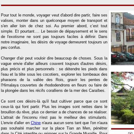
Pour tout le monde, voyager veut d'abord dire partir, faire ses
valises, monter dans un quelconque moyen de transport et
s'en aller loin de chez soi. Au premier abord, c’est tout
simple. Et pourtant…. Le besoin de dépaysement et le sens
de l'exotisme ne sont pas toujours faciles à définir. Dans
notre imaginaire, les désirs de voyage demeurent toujours un
peu confus.
Changer d'air peut vouloir dire beaucoup de choses. Sous la
vague envie d'aller ailleurs couvent toujours d'autres désirs,
plus précis et plus personnels : se détendre les pieds dans
l'eau et la tête sous les cocotiers, explorer les tombeaux des
pharaons de la vallée des Rois, gravir les pentes de
l'Himalaya couvertes de rhododendrons en fleurs ou faire de
la plongée dans les récifs coralliens de la mer des Caraïbes.
Ce sont ces désirs-là qu'il faut cultiver parce que ce sont
ceux-là qui font partir. Plus les images sont nettes dans le
brouillon du rêve, plus ce dernier a de chances de se réaliser.
L'attrait de l'inconnu n'est pas le meilleur des stimulants.
L'envie d'aller en
Chine
n'aura aucun sens tant que l'on n'aura
pas souhaité marcher sur la place Tian an Men, pénétrer
dans la Cité interdite ou grimper sur la Grande Muraille. Pour