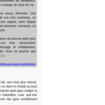
ouvement de l'itinérance.
 changer de style de vie.
ne assez étonnant. Une
de ces trois semaines, on
 sans regrets, sans fatigue
ant plusieurs semaines ou
uite.
nce de pouvoir partir plus
ces trois nécessaires
tissage et d'adaptation,
iter. Vous ne pourrez que
.L.)
céder aux autres parenthèses
fait, rien n'est plus normal.
te où dans le monde au bout
importe quel pays malgré la
es culturelles, ceux que rien
sont des gens terriblement