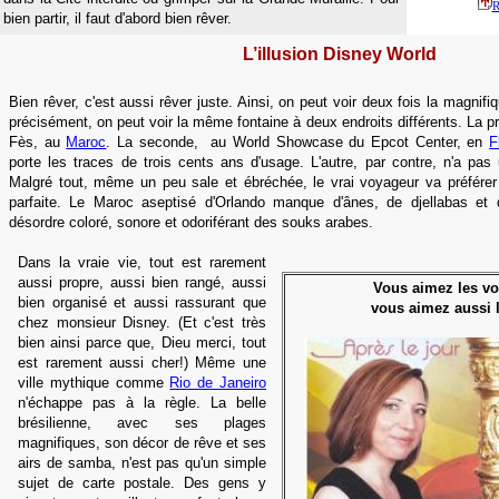
R
bien partir, il faut d'abord bien rêver.
L’illusion Disney World
Bien rêver, c'est aussi rêver juste. Ainsi, on peut voir deux fois la magnifi
précisément, on peut voir la même fontaine à deux endroits différents. La 
Fès, au
Maroc
. La seconde, au World Showcase du Epcot Center, en
F
porte les traces de trois cents ans d'usage. L'autre, par contre, n'a pas 
Malgré tout, même un peu sale et ébréchée, le vrai voyageur va préférer l
parfaite. Le Maroc aseptisé d'Orlando manque d'ânes, de djellabas et 
désordre coloré, sonore et odoriférant des souks arabes.
Dans la vraie vie, tout est rarement
aussi propre, aussi bien rangé, aussi
Vous aimez les vo
bien organisé et aussi rassurant que
vous aimez aussi 
chez monsieur Disney. (Et c'est très
bien ainsi parce que, Dieu merci, tout
est rarement aussi cher!) Même une
ville mythique comme
Rio de Janeiro
n'échappe pas à la règle. La belle
brésilienne, avec ses plages
magnifiques, son décor de rêve et ses
airs de samba, n'est pas qu'un simple
sujet de carte postale. Des gens y