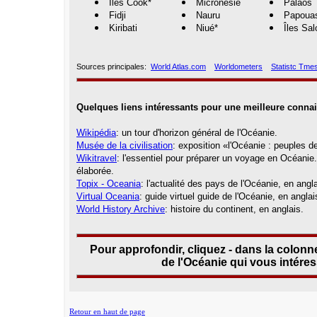
Îles Cook*
Micronésie
Palaos
Fidji
Nauru
Papouas
Kiribati
Niué*
Îles Sa
Sources principales:
World Atlas.com
Worldometers
Statistc Tme
Quelques liens intéressants pour une meilleure connai
Wikipédia
: un tour d'horizon général de l'Océanie.
Musée de la civilisation
: exposition «l'Océanie : peuples d
Wikitravel
: l'essentiel pour préparer un voyage en Océanie
élaborée.
Topix - Oceania
: l'actualité des pays de l'Océanie, en angla
Virtual Oceania
: guide virtuel guide de l'Océanie, en anglai
World History Archive
: histoire du continent, en anglais.
Pour approfondir, cliquez - dans la colonne
de l'Océanie qui vous intére
Retour en haut de page