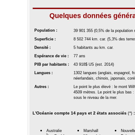
Quelques données général
Population :
39 901 355
(0,5% de la population 
Superficie :
8 502 744
km. car. (5,3% des terre
Densité :
5 habitants au km. car.
Espérance de vie :
77 ans
PIB par habitants :
43 918
$ US (est. 2014)
Langues :
1302 langues (anglais, espagnol, fra
néerlandais, chinois, japonais, coré
Autres :
Le point le plus élevé : le mont W
4509 mètres. Le point le plus bas :
sous le niveau de la mer.
L'Océanie
compte 14 pays
et
2 états associés
(*)
:
Australie
Marshall
Nouvell