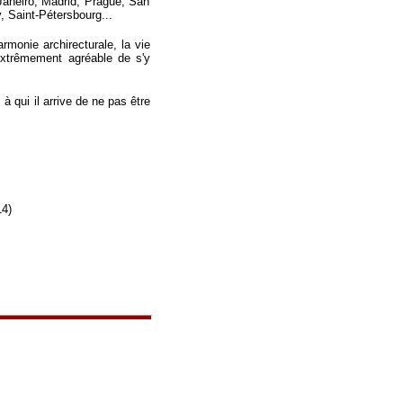
Janeiro, Madrid, Prague, San
 Saint-Pétersbourg...
rmonie archirecturale, la vie
 extrêmement agréable de s'y
à qui il arrive de ne pas être
4)