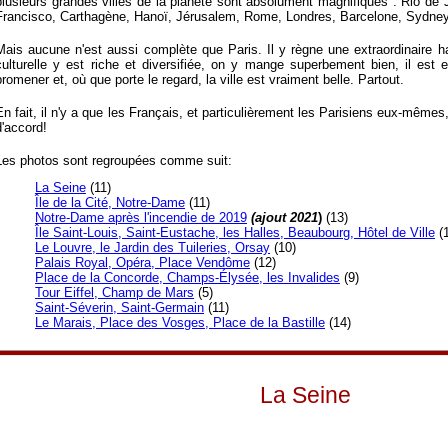
plusieurs grandes villes de la planète sont absolument magnifiques : Rio de 
Francisco, Carthagène, Hanoï, Jérusalem, Rome, Londres, Barcelone, Sydney,
Mais aucune n'est aussi complète que Paris. Il y règne une extraordinaire ha
culturelle y est riche et diversifiée, on y mange superbement bien, il est
promener et, où que porte le regard, la ville est vraiment belle. Partout.
En fait, il n'y a que les Français, et particulièrement les Parisiens eux-mêmes, 
d'accord!
Les photos sont regroupées comme suit:
La Seine
(11)
Île de la Cité, Notre-Dame
(11)
Notre-Dame après l'incendie de 2019
(ajout 2021
)
(13)
Île Saint-Louis, Saint-Eustache, les Halles, Beaubourg, Hôtel de Ville
(1
Le Louvre, le Jardin des Tuileries, Orsay
(10)
Palais Royal, Opéra, Place Vendôme
(12)
Place de la Concorde, Champs-Élysée, les Invalides
(9)
Tour Eiffel, Champ de Mars
(5)
Saint-Séverin, Saint-Germain
(11)
Le Marais, Place des Vosges, Place de la Bastille
(14)
La Seine