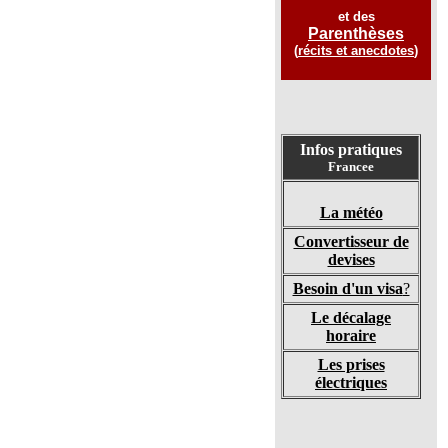
et des
Parenthèses
(
récits et anecdotes
)
Infos pratiques
Francee
La météo
Convertisseur de
devises
Besoin d'un visa
?
Le décalage
horaire
Les prises
électriques