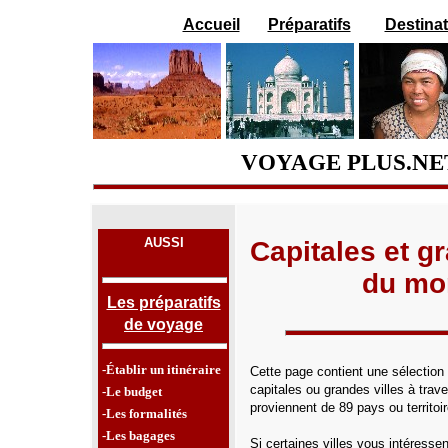
Accueil
Préparatifs
Destina
VOYAGE PLUS.NE
AUSSI
Capitales et g
du mo
Les préparatifs
de voyage
-Établir un itinéraire
Cette page contient une sélection
capitales ou grandes villes à trav
-Le budget
proviennent de 89 pays ou territoir
-Les formalités
-Les bagages
Si certaines villes vous intéress