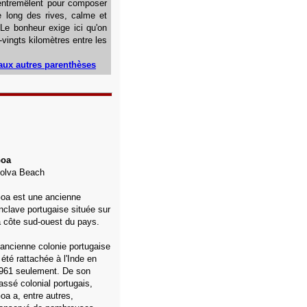
y entremêlent pour composer
e long des rives, calme et
Le bonheur exige ici qu'on
vingts kilomètres entre les
aux autres parenthèses
oa
olva
Beach
oa est une ancienne
nclave portugaise située sur
a côte sud-ouest du pays.
'ancienne colonie portugaise
 été rattachée à l'Inde en
961 seulement. De son
assé colonial portugais,
oa a, entre autres,