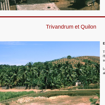
Trivandrum et Quilon
E
T
l
s
L
a