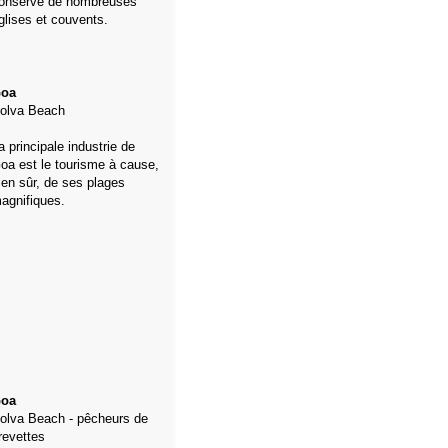
onservé de nombreuses
glises et couvents.
oa
olva
Beach
a principale industrie de
oa est le tourisme à cause,
ien sûr, de ses plages
agnifiques
.
oa
olva
Beach
- pêcheurs de
revettes