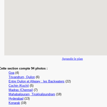
Agrandir le plan
Cette section compte 94 photos
:
Goa
(4)
Trivandrum, Quilon
(6)
Entre Quilon et Allepey : les Backwaters
(22)
Cochin (Kochi)
(5)
Madras (Chennai)
(7)
Mahabalipuram, Tirukkalipundram
(18)
Hyderabad
(13)
Konarak
(19)