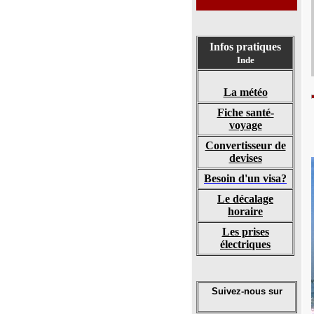
Infos pratiques
Inde
La météo
Fiche santé-
voyage
Convertisseur de
devises
Besoin d'un visa?
Le décalage
horaire
Les prises
électriques
Suivez-nous sur