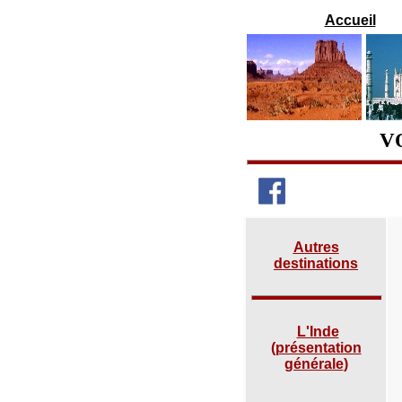
Accueil
V
Autres
destinations
L'Inde
(
présentation
générale
)