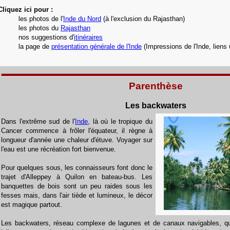
Cliquez ici pour :
les photos de l'
Inde du Nord
(à l'exclusion du Rajasthan)
les photos du
Rajasthan
nos suggestions d'
itinéraires
la page de
présentation générale de l'Inde
(Impressions de l'Inde, liens u
Parenthèse
Les backwaters
Dans l'extrême sud de l'
Inde
, là où le tropique du
Cancer commence à frôler l'équateur, il règne à
longueur d'année une chaleur d'étuve. Voyager sur
l'eau est une récréation fort bienvenue.
Pour quelques sous, les connaisseurs font donc le
trajet d'Alleppey à Quilon en bateau-bus. Les
banquettes de bois sont un peu raides sous les
fesses mais, dans l'air tiède et lumineux, le décor
est magique partout.
Les backwaters, réseau complexe de lagunes et de canaux navigables, qua