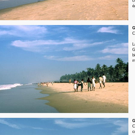
c
é
G
C
L
G
b
m
G
C
c