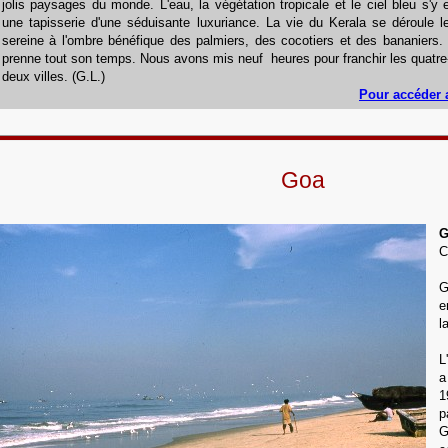
jolis paysages du monde. L'eau, la végétation tropicale et le ciel bleu s'
une tapisserie d'une séduisante luxuriance. La vie du Kerala se déroule l
sereine à l'ombre bénéfique des palmiers, des cocotiers et des bananiers. 
prenne tout son temps. Nous avons mis neuf heures pour franchir les quatre-
deux villes. (G.L.)
Pour accéder 
Goa
G
C
G
e
l
L
a
1
p
G