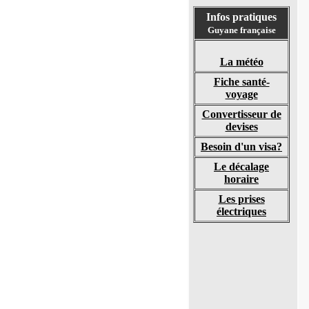
Infos pratiques
Guyane française
La météo
Fiche santé-
voyage
Convertisseur de
devises
Besoin d'un visa?
Le décalage
horaire
Les prises
électriques