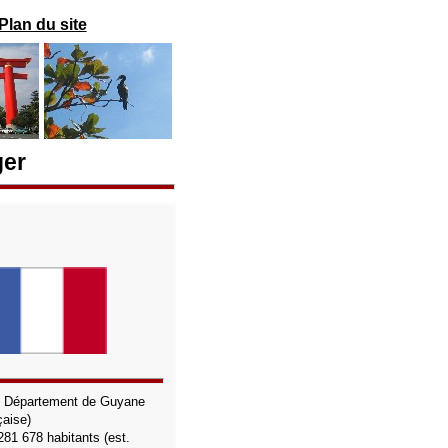
Plan du site
ger
:
Département de Guyane
çaise)
281 678
habitants (est.