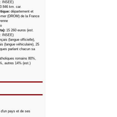
e: INSEE)
3 846 km. car.
tique:
département et
e-mer (DROM) de la France
enne
o
ta):
15 260 euros (est.
e: INSEE)
çais (langue officielle),
is (langue véhiculaire),
25
iques parlant chacun sa
atholiques romains 80%,
6%, autres 14%
(est.)
s d'un pays et de ses