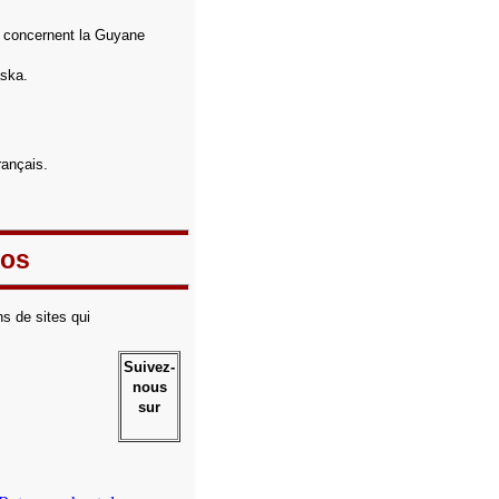
i concernent la Guyane
aska.
rançais.
tos
s de sites qui
Suivez-
nous
sur