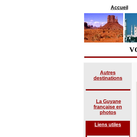
Accueil
V
Autres
destinations
La Guyane
française en
photos
Liens utiles