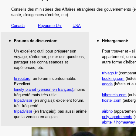
Conseils des ministères des Affaires étrangères des gouvernements (e
santé,
d'exigences d'entrée,
etc
)
.
Canada
Royaume-Uni
USA
Forums de discussion:
Hébergement
:
Un excellent outil pour préparer son
Pour trouver et - si
voyage, s'informer, poser des questions,
appartement, une c
partager ses connaissances et
autre forme d'hébe
expériences, etc.
trivago.fr
(comparate
le routard
: un forum incontournable.
booking.com
(hôtel
Excellent.
agoda
(hôtels et au
l
onely planet
(version en français)
:
moins
fréquenté mais très utile.
hihostels.com
(aub
tripadvisor
(en anglais): excellent forum,
hostel.com
(auberg
très fréquenté.
tripadvisor
(en français): pas aussi animé
airbnb
(appartement
que la version en anglais.
only-apartements
(
abritel / homeaway