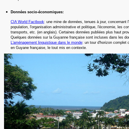
Données socio-économiques
:
CIA World Factbook
: une mine de données, tenues à jour, concernant l'h
population, l'organisation administrative et politique, l'économie, les c
transports, etc.
(en anglais).
Certaines données publiées plus haut prov
Quelques données sur la Guyanne française sont incluses dans les do
L'aménagement linguistique dans le monde
: un tour d'horizon complet d
en Guyane française,
le tout mis en contexte.