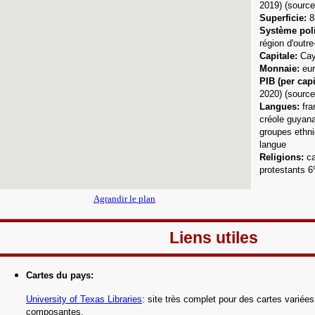
2019)
(sourc
Superficie:
8
Système poli
région d'outr
Capitale:
Cay
Monnaie:
eur
PIB (per capi
2020) (sourc
Langues
:
fran
créole guyana
groupes ethn
langue
Religions:
c
protestants 
Agrandir le plan
Liens utiles
Cartes du pays
:
University of Texas Libraries
: site très complet pour des cartes variée
composantes.