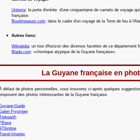
Uniterre
: la porte d'entrée d'une cinquantaine de
carnets de voyage qu
française.
Bourlingueurs.com
: dans le cadre d'un voyage de la Terre de feu à l'Al
Autres liens:
Wikipédia
:
un tour d'horizon des diverses facettes de ce département f
Blada.com
: «chronique atypique de la Guyane française».
La Guyane française en pho
À défaut de photos personnelles, vous trouverez ci-après quelques suggestion
proposent des photos intéressantes de la Guyane française.
Guyane-Guide
Galen Frysinger
Trekearth
PBase
973online
Travel-Images