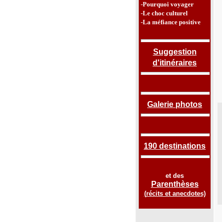
-Pourquoi voyager
-Le choc culturel
-La méfiance positive
Suggestion
d'itinéraires
Galerie photos
190 destinations
et des
Parenthèses
(
récits et anecdotes)